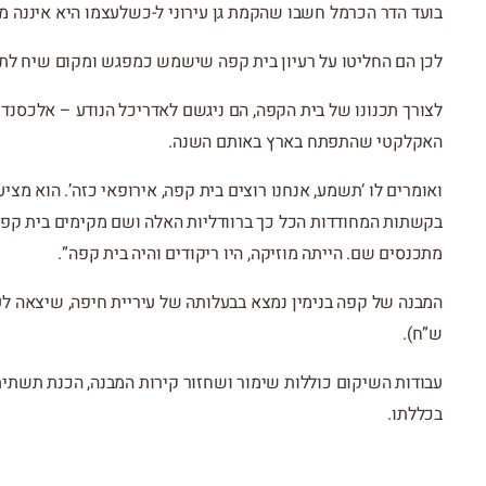
בועד הדר הכרמל חשבו שהקמת גן עירוני ל-כשלעצמו היא איננה מס
לכן הם החליטו על רעיון בית קפה שישמש כמפגש ומקום שיח לת
לצורך תכנונו של בית הקפה, הם ניגשם לאדריכל הנודע – אלכסנד ב
האקלקטי שהתפתח בארץ באותם השנה.
ואומרים לו ‘תשמע, אנחנו רוצים בית קפה, אירופאי כזה’. הוא מצי
בקשתות המחודדות הכל כך ברוודליות האלה ושם מקימים בית קפה,
מתכנסים שם. הייתה מוזיקה, היו ריקודים והיה בית קפה”.
ש”ח).
עבודות השיקום כוללות שימור ושחזור קירות המבנה, הכנת תשתית 
בכללתו.