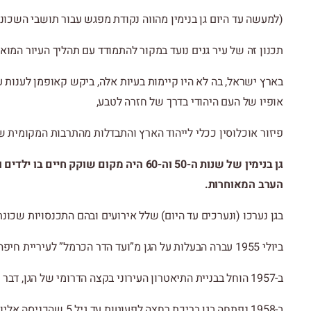
(למעשה עד היום גן בנימין מהווה נקודת מפגש עבור תושבי השכונה
תכנון זה של עיר גנים נועד במקור להתמודד עם תהליך העיור המ
בארץ ישראל, בה לא היו קיימות בעיות אלה, ביקש קאופמן לענות ע
אופיו של העם היהודי בדרך של חזרה לטבע,
פיזור אוכלוסין ככלי לייהוד הארץ והתבדלות מהתרבות המקומית ש
גן בנימין של שנות ה-50 וה-60 היה מקום שו
הערב המאוחרות.
בגן נערכו (ונערכים עד היום) שלל אירועים ובהם התכנסויות שכונתי
ביולי 1955 עברה הבעלות על הגן מ”ועד הדר הכרמל” לעיריית חיפה.
ב-1957 הוחל בבניית התיאטרון העירוני בקצה הדרומי של הגן, דבר זה צימצם את שטח הגן מ-12 דונמים ל-8 דונמים בלבד.
ב-1958 נפתחה בגן בריכת רחצה לפעוטות עד גיל 5 שהכניסה אליו ללא תשלום.