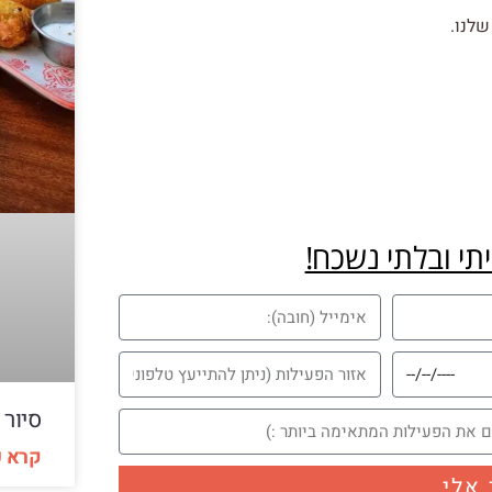
לנו.
יתי ובלתי נשכח!
סיור 
קרא ע
 אלי