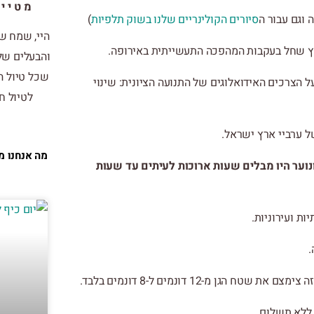
מטייל
 וגם עבור ה
סיורים הקולינריים שלנו בשוק תלפיות
)
היי, שמח ש
ואץ שחל בעקבות המהפכה התעשייתית באירופה.
והבעלים של 
שכל טיול ה
ל הצרכים האידואלוגים של התנועה הציונית: שינוי
לטיול חו
ל ערביי ארץ ישראל.
מה אנחנו מ
קק חיים בו ילדים ונוער היו מבלים שעות ארוכות לעיתים עד שעות
ות ועירוניות.