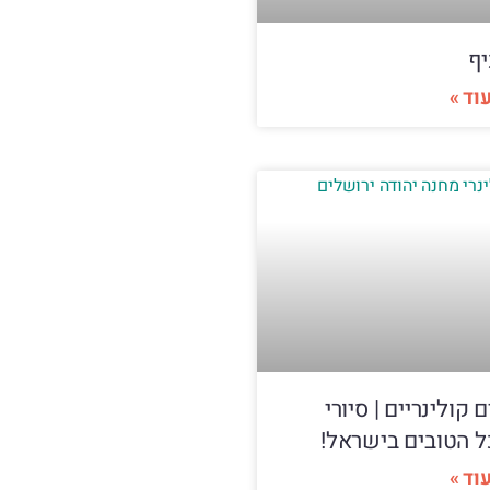
יף
וד »
ם קולינריים | סיורי
ל הטובים בישראל!
וד »