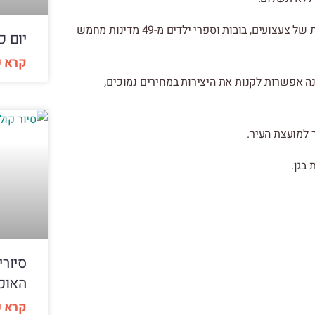
ב-1960 נערכה בשטח הגן תערוכת “עולם הילד”, תערוכה בינלאומית של צעצועים, בובות וספרי ילדים מ-49 מדינות מחמש
יום כ
קרא ע
 לציבור נתנה אפשרות לקנות את היצירות במחירים נמוכים,
 למועצת העיר.
בגן.
סיורי
האוכ
קרא ע