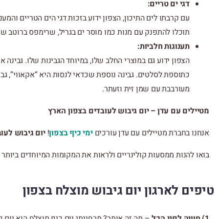
דגי ים טריים:
עם קרבתו לים התיכון, הצפון ידוע בזכות דגי הים הטריים והמע
תוכלו להתפנק עם מנות כמו מוסר ים בגריל, שרימפס ברוטב שום
תענוגות חלביות:
הצפון ידוע גם במוצרי החלב שלו, במיוחד הגבינות שלו. גבינה 
כתוספת לסלטים. גבינה נוספת שכדאי לנסות היא “אקאווי”, ג
מעורבבת עם שמן זית וזעתר.
מטיילים עם עדן –
יום גיבוש לעובדים בצפון הארץ
אנחנו בחברת מטיילים עם עדן עורכים
ימי כיף בצפון
!
יום גיבוש לעו
בואו להנות ממסעות קולינריים ולראות את המקומות המיוחדים ביותר 
טיפים לארגון יום גיבוש מוצלח בצפון
1) חוויה לפני הכל
– מה זה אומר? מבחינתי יום כיף מוצלח הוא יום כ