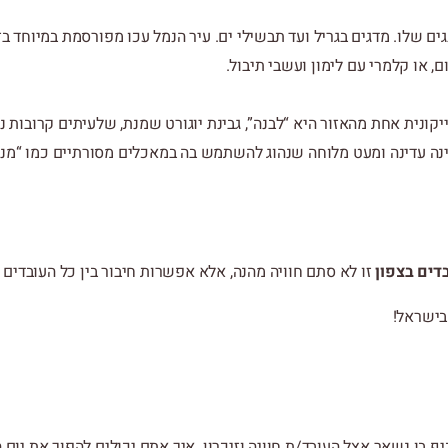
נגים שלו. מדגים בגריל ועד תבשילי ים. עיר הנמל עכו מפורסמת במיוחד 
, או קלמרי עם לימון ועשבי תיבול.
אייקונית אחת מהאזור היא “לבנה”, גבינת יוגורט שמנת, שלעיתים קרובות 
בינה עדינה ומעט מלוחה שנהוג להשתמש בה במאכלים מסורתיים כמו “מנ
בדים בצפון
זו לא סתם חוויה מהנה, אלא אפשרות חיבור בין כל העובדים י
בישראל!
יף בו נשאר אצל העובד/ת חוויה וזיכרון. איך אתם יכולים להפוך את יום