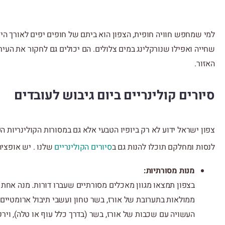
למי שמחפש חוויה חופית
,
הצפון הוא ביתם של חופים יפים לאורך הים
שחייה ואפילו שנורקלינג במים צלולים
.
הם יכולים גם לחקור את העי
האזור
.
סיורים קולינריים ביום גיבוש לעובדים
צפון ישראל ידוע לא רק ביופיו הטבעי אלא גם במסורות הקולינריות 
לנסות ומחלקם תוכלו להנות גם ב
סיורים הקולינריים
שלנו . יש אופציה
מנות מסורתיות:
בצפון תמצאו מגוון מאכלים מסורתיים שעברו דורות. מנה אחת כז
ממולאות בתערובת של אורז, בשר טחון ועשבי תיבול ארומטיים, 
העשויה עם שכבות של אורז, בשר (בדרך כלל עוף או טלה), ויר