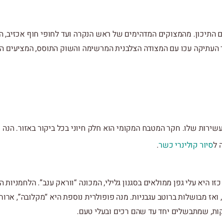
 התיכון
.
מהמצוקים המדהימים של ראש הנקרה ועד לחופי חוף אכזיב
,
ה
ר העתיקה עכו עם המצודה הצלבנית המרשימה והשוק התוסס
,
המציעים ה
העשירות שלו. חקר המטבח המקומי הוא חלק חיוני בכל ביקור באזור. הנ
 ל
סיור קולינרי כשר
.
ו היא עלי גפן ממולאים בסגנון גלילי, המכונה “ווראק ענב”. הלחמניות ה
ואז מבושלות ברוטב עגבניות. מנה פופולרית נוספת היא “מקלובה”, ארוח
קות, שמתבשלים יחד עד שהם רכים ובעלי טעם.