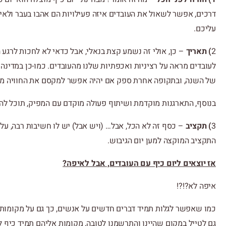
דרכים, אפשר לשאול את העובדים איזה פעילויות הם אהבו בעבר ולאי
עליכם.
2
) תאריך
– כן, אולי זה נשמע קצת בנאלי, אבל כדאי לא לחכות לרגע 
לעובדים מראה על רציניות ואכפתיות שלנו מהעובדים. כמו-כן במדינה 
של השנה, ובתקופה אחרת ספק אם יהיה אפשר למקסם את החוויה מה
בנוסף, התארגנות מוקדמת ושיתוף פעולה מוקדם עם המפיק, תוכל להב
3
) תקציב
– כסף זה לא הכל, אבל… (ויש אבל) יש לו חשיבות רבה, על
התקציב המוקצה למען יום הגיבוש.
אז יוצאים ליום כיף עם העובדים, אבל לאיפה?
איפה לא?!?!
כמו שאפשר לגלות תמיד דברים חדשים על אנשים, כך גם על מקומות. 
גם לטייל במקום שהיינו והתרשמנו לטובה, מקומות אליהם תמיד כיף ל