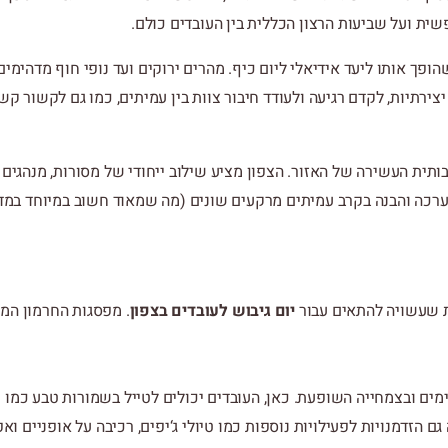
ית ועל שביעות הרצון הכללית בין העובדים כולם.
שהופך אותו ליעד אידיאלי ליום כיף. מהרים ירוקים ועד נופי חוף מדהימי
יצירתיות, לקדם רגיעה ולעודד חיבור צוות בין עמיתים, כמו גם לקשור ק
ותית העשירה של האזור. הצפון מציע שילוב ייחודי של מסורות, מנהגים
רכה והבנה בקרב עמיתים מרקעים שונים (מה שמאוד חשוב במיוחד במדי
ת שעשויה להתאים עבור
יום גיבוש לעובדים בצפון
.
מפסגות החרמון המל
ימים ובצמחייה השופעת
.
כאן
,
העובדים יכולים לטייל בשמורות טבע כמו
גם הזדמנויות לפעילויות נוספות כמו טיולי ג
‘
יפים
,
רכיבה על אופניים ואפ