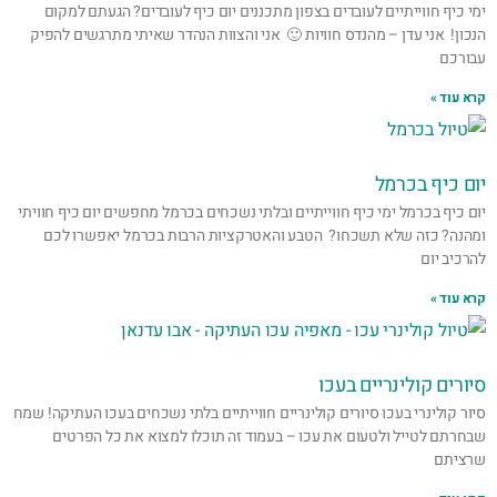
ימי כיף חווייתיים לעובדים בצפון מתכננים יום כיף לעובדים? הגעתם למקום
הנכון! אני עדן – מהנדס חוויות 🙂 אני והצוות הנהדר שאיתי מתרגשים להפיק
עבורכם
קרא עוד »
יום כיף בכרמל
יום כיף בכרמל ימי כיף חווייתיים ובלתי נשכחים בכרמל מחפשים יום כיף חוויתי
ומהנה? כזה שלא תשכחו? הטבע והאטרקציות הרבות בכרמל יאפשרו לכם
להרכיב יום
קרא עוד »
סיורים קולינריים בעכו
סיור קולינרי בעכו סיורים קולינריים חווייתיים בלתי נשכחים בעכו העתיקה! שמח
שבחרתם לטייל ולטעום את עכו – בעמוד זה תוכלו למצוא את כל הפרטים
שרציתם