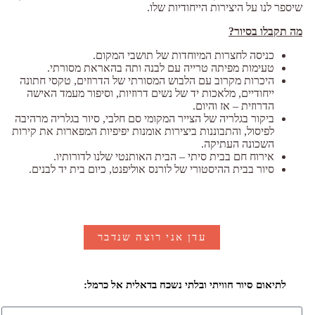
שיספר לנו על היצירות הייחודיות שלו.
מה תקבלו בסיור?
כניסה לחצרות המיוחדות של תושבי המקום.
טעימות מפיתה טרייה עם לבנה ותה בהאראת מסורתי.
היכרות מקרוב עם הלבוש המסורתי של הדרוזים, טקסי חתונה
ייחודיים, מלאכות יד של נשים דרוזיות, וסיפור מעמד האישה
הדרוזית – אז והיום.
ביקור בגלריה של הצייר המקומי סם חלבי, סיור בגלריה מרהיבה
לפיסול, והתבוננות ביצירות אומנות יפיפיות המפארות את קירות
השכונה העתיקה.
אירוח חם בבית סיתי – הבית האותנטי שלנו לדורותיו.
סיור בבית ההיסטורי של לורנס אוליפנט, כיום בית יד לבנים.
עדן אני רוצה שנדבר
לתיאום סיור חוויתי ובלתי נשכח בדאלית אל כרמל: