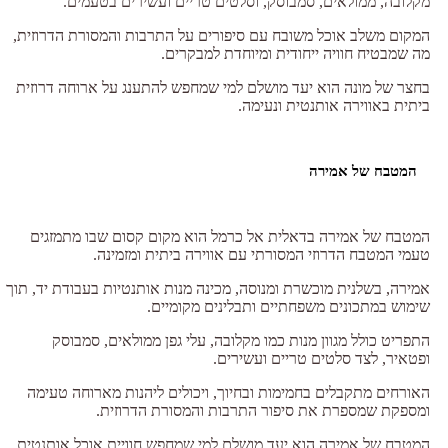
מקלובה, ממולאים, סמבוסק, וסלטים טריים ועשירים בטעמים.
המקום משלב אוכל משובח עם סיפורים על התרבות והמסורת הדרוזית,
מה שמבטיח חוויה ייחודית ומיוחדת למבקרים.
בחצר של מונה הוא יעד מושלם למי שמחפש להתענג על ארוחה דרוזית
ביתית באווירה אותנטית ונעימה.
המטבח של אמירה
המטבח של אמירה בדאלית אל כרמל הוא מקום קסום שבו מתמזגים
טעמי המטבח הדרוזי המסורתי עם אווירה ביתית ומזמינה.
אמירה, בשלנית מוכשרת ומנוסה, מכינה מנות אותנטיות בעבודת יד, תוך
שימוש במתכונים משפחתיים ותבלינים מקומיים.
התפריט כולל מגוון מנות כמו מקלובה, עלי גפן ממולאים, סמבוסק
ופטאיר, לצד סלטים טריים ועשירים.
האורחים מתקבלים בחמימות ובחיוך, ויכולים ליהנות מארוחה טעימה
ומספקת שמספרת את סיפור התרבות והמסורת הדרוזית.
המטבח של אמירה הוא יעד מושלם למי שמחפש חוויית אוכל אותנטית