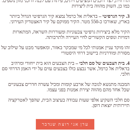
הדרוזית, לצד דוכנים המציעים זיתים, פיתות עם לבנה ודוכני מזון נוספים.
כמו כן, השוק מהווה בית ליצירות
3. קיר הגרפיטי –
בדאלית אל כרמל נמצא קיר הגרפיטי הגדול ביותר
בארץ, שאורכו כ-550 מטר. הקיר ממוקם על קיר האצטדיון העירוני.
הקיר מלא ביצירות גרפיטי צבעוניות ומעוררות השראה, המתארות
דמויות ונופים הקשורים לחיי העיירה ולתרבותה.
זהו מוקד עניין אמנותי לכל מי שמבקר באזור, ומאפשר מבט על שילוב של
מסורת ומודרניות ביישוב דרוזי היסטורי
4. בית הצבעים של סם חלבי –
בית הצבעים הוא בית ייחודי ומרהיב
בדאלית אל כרמל, אשר נבצע כולו בצבעים עזים על ידי האמן הדרוזי סם
חלבי.
המבנה מתנשא לגובה של ארבע קומות ומכיל עשרה חדרים צבעוניים
שכל אחד מהם מהווה יצירת אמנות בפני עצמו.
סם חלבי השקיע אלפי שעות עבודה בעיצוב הבית, שהפך לאטרקציה
תיירותית יוצאת דופן.
עדן אני רוצה שנדבר