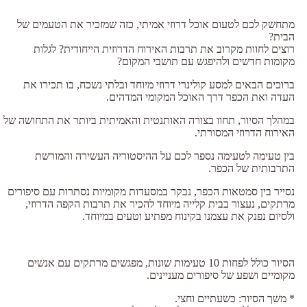
מתחשק לכם לטעום אוכל דרוזי אמיתי, כזה שמזכיר את הטעמים של
הבית?
רוצים לחוות מקרוב את תרבות האירוח הדרוזית הייחודית? לגלות
מקומות חדשים ולהיפגש עם תושבי המקום?
ברוכים הבאים למסע קולינרי דרוזי מיוחד ובלתי נשכח, בו תכירו את
העדה ואת הכפר דרך האוכל המקומי המדהים.
במהלך הסיור, תחוו בצורה האותנטית והאמיתית ביותר את התחושה של
האירוח הדרוזי המסורתי.
בין טעימה לטעימה נספר לכם על ההיסטוריה העשירה והמורשת
התרבותית של הכפר.
נסייר בין סמטאות הכפר, נבקר במסעדות מקומיות נסתרות עם סיפורים
מרתקים, נעצור בבית קלייה מיוחד להכיר את תרבות הקפה הדרוזי,
ולסיום נפנק את עצמנו בקינוח מפתיע וטעים במיוחד.
הסיור כולל לפחות 10 טעימות שונות, מפגשים מרתקים עם אנשים
מקומיים ושפע של סיפורים מעניינים.
* משך הסיור: כשעתיים וחצי.