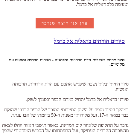
וטעימה בלב דאלית אל כרמל.
עדן אני רוצה שנדבר
סיורים חוויתים בדאלית אל כרמל
סיור מרתק בעקבות הדת הדרוזית ומנהגיה - חצרות הבתים ומפגש עם
מקומיים.
סיור חוויתי ובלתי נשכח שיפגיש אתכם עם הדת הדרוזית, תרבותה
ואנשיה.
סיורנו בדאלית אל כרמל יתחיל במרכז הכפר ובסמוך לשוק.
במהלך הסיור נספר על השוק התיירותי המוכר של הכפר הדרוזי שהוקם
כבר במאה ה-17, ועל מקורותיו משנות ה-50 ביוזמתו של אבו ענתר.
נדבר על התקופה שלאחר קום המדינה, כאשר תושבי האזור החלו לצאת
מהשכונה ההררית העתיקה, ועל התפתחותו של הכביש המנדטורי שהפך