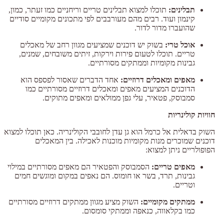
תבלינים:
תוכלו למצוא תבלינים טריים וריחניים כמו זעתר, כמון,
קינמון ועוד. רבים מהם מעורבבים לפי מתכונים מקומיים סודיים
שהועברו מדור לדור.
אוכל טרי:
בשוק יש דוכנים שמציעים מגוון רחב של מאכלים
טריים. תוכלו לטעום פירות וירקות, זיתים משובחים, שמנים,
גבינות מקומיות וממתקים מסורתיים.
מאפים ומאכלים דרוזיים:
אחד הדברים שאסור לפספס הוא
הדוכנים המציעים מאפים ומאכלים דרוזיים מסורתיים כמו
סמבוסק, פטאיר, עלי גפן ממולאים ומאפים מתוקים.
חוויות קולינריות
השוק בדאלית אל כרמל הוא גן עדן לחובבי הקולינריה. כאן תוכלו למצוא
דוכנים שמוכרים מנות מקומיות מוכנות לאכילה. בין המאכלים
הפופולריים ניתן למצוא:
מאפים טריים:
הסמבוסק והפטאיר הם מאפים מסורתיים במילוי
גבינות, תרד, בשר או חומוס. הם נאפים במקום ומוגשים חמים
וטריים.
ממתקים מקומיים:
השוק מציע מגוון ממתקים דרוזיים מסורתיים
כמו בקלאווה, כנאפה וממתקי סומסום.