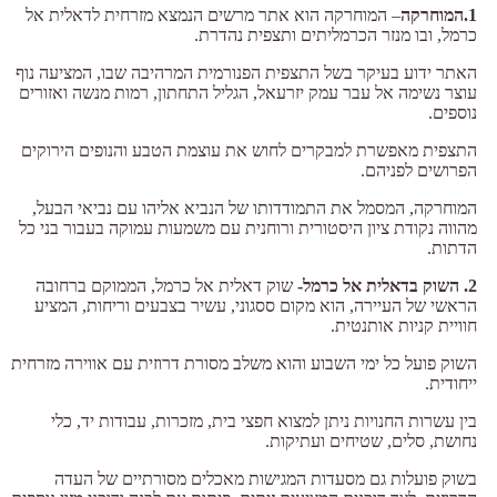
1.המוחרקה
–
המוחרקה הוא אתר מרשים הנמצא מזרחית לדאלית אל
כרמל, ובו מנזר הכרמליתים ותצפית נהדרת.
האתר ידוע בעיקר בשל התצפית הפנורמית המרהיבה שבו, המציעה נוף
עוצר נשימה אל עבר עמק יזרעאל, הגליל התחתון, רמות מנשה ואזורים
נוספים.
התצפית מאפשרת למבקרים לחוש את עוצמת הטבע והנופים הירוקים
הפרושים לפניהם.
המוחרקה, המסמל את התמודדותו של הנביא אליהו עם נביאי הבעל,
מהווה נקודת ציון היסטורית ורוחנית עם משמעות עמוקה בעבור בני כל
הדתות.
2. השוק בדאלית אל כרמל-
שוק דאלית אל כרמל, הממוקם ברחובה
הראשי של העיירה, הוא מקום ססגוני, עשיר בצבעים וריחות, המציע
חוויית קניות אותנטית.
השוק פועל כל ימי השבוע והוא משלב מסורת דרוזית עם אווירה מזרחית
ייחודית.
בין עשרות החנויות ניתן למצוא חפצי בית, מזכרות, עבודות יד, כלי
נחושת, סלים, שטיחים ועתיקות.
בשוק פועלות גם מסעדות המגישות מאכלים מסורתיים של העדה