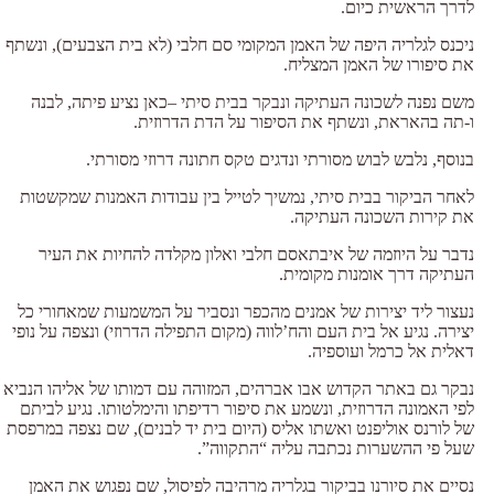
לדרך הראשית כיום.
ניכנס לגלריה היפה של האמן המקומי סם חלבי (לא בית הצבעים), ונשתף
את סיפורו של האמן המצליח.
משם נפנה לשכונה העתיקה ונבקר בבית סיתי –כאן נציע פיתה, לבנה
ו-תה בהאראת, ונשתף את הסיפור על הדת הדרוזית.
בנוסף, נלבש לבוש מסורתי ונדגים טקס חתונה דרוזי מסורתי.
לאחר הביקור בבית סיתי, נמשיך לטייל בין עבודות האמנות שמקשטות
את קירות השכונה העתיקה.
נדבר על היוזמה של איבתאסם חלבי ואלון מקלדה להחיות את העיר
העתיקה דרך אומנות מקומית.
נעצור ליד יצירות של אמנים מהכפר ונסביר על המשמעות שמאחורי כל
יצירה. נגיע אל בית העם והח’לווה (מקום התפילה הדרוזי) ונצפה על נופי
דאלית אל כרמל ועוספיה.
נבקר גם באתר הקדוש אבו אברהים, המזוהה עם דמותו של אליהו הנביא
לפי האמונה הדרוזית, ונשמע את סיפור רדיפתו והימלטותו. נגיע לביתם
של לורנס אוליפנט ואשתו אליס (היום בית יד לבנים), שם נצפה במרפסת
שעל פי ההשערות נכתבה עליה “התקווה”.
נסיים את סיורנו בביקור בגלריה מרהיבה לפיסול, שם נפגוש את האמן