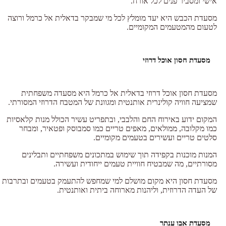
אישי ומסביר פנים לכל אורח.
מסעדת הכבש היא יעד מומלץ לכל מי שמבקר בדאלית אל כרמל ורוצה
לטעום מהמטעמים המקומיים.
מסעדת חסון אוכל דרוזי
מסעדת חסון אוכל דרוזי בדאלית אל כרמל היא מסעדה משפחתית
שמציעה חוויה קולינרית אותנטית ומגוונת של המטבח הדרוזי המסורתי.
המקום ידוע באירוח החם והלבבי, ובתפריט עשיר הכולל מנות קלאסיות
כמו מקלובה, ממולאים, מאפים טריים כמו סמבוסק ופטאיר, ומבחר
סלטים טריים ועשירים בטעמים מקומיים.
המנות מוכנות בקפידה תוך שימוש במתכונים משפחתיים ותבלינים
מסורתיים, מה שמבטיח חוויית טעמים ייחודית ועשירה.
מסעדת חסון היא מקום מושלם למי שמחפש להתעמק בטעמים ובתרבות
של העדה הדרוזית, וליהנות מארוחה ביתית ואותנטית.
מסעדת אבו ענתר