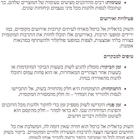
טעימות:
רבים מהדוכנים מציעים טעימות של המוצרים שלהם, כך
שתוכלו לנסות ולהנות מכל מיני טעמים וניחוחות שונים.
פעילויות ואירועים
השוק בדאלית אל כרמל מארח לעיתים קרובות אירועים מקומיים, כמו
ירידים ומופעי תרבות. באירועים אלו תוכלו לחוות את התרבות המקומית
בצורה בלתי אמצעית, לצפות במופעי פולקלור ולהשתתף בסדנאות
אומנות.
טיפים למבקרים
זמן הביקור:
מומלץ להגיע לשוק בשעות הבוקר המוקדמות או
בשעות אחר הצהריים המאוחרות, אז הוא פחות עמוס ותוכלו
להנות מהאווירה בנחת.
התמקחות:
התמקחות היא חלק מהחוויה בשוק, אל תתביישו
לנסות ולהוריד את המחיר – זה חלק מהמסורת המקומית.
זמן פנוי:
הקדישו לשוק מספיק זמן כדי לחקור ולהנות מכל הדוכנים
והפינות המיוחדות שבו. לא כדאי למהר – חלק מהקסם הוא
לשוטט ולגלות דברים חדשים.
השוק בדאלית אל כרמל הוא חוויה שאין דומה לה, המשלבת את כל
החושים ומציעה הצצה לתרבות העשירה ולחיים המקומיים. ביקור בשוק
הוא חובה לכל מי שמבקר בכפר ורוצה להכיר אותו לעומק.