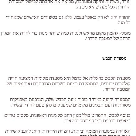
נורה, בשלנית ותיקה ומוערכת, מביאה את אהבתה לבישול ולמסורת
הדרוזית לכל מנה שהיא מכינה.
החוויה היא לא רק באוכל עצמו, אלא גם בסיפורים האישיים שמאחורי
כל מנה.
מומלץ להזמין מקום מראש ולנסות כמה שיותר מנות כדי לחוות את המגוון
הרחב של המטבח הדרוזי.
מסעדת הכבש
מסעדת הכבש בדאלית אל כרמל היא מסעדה מקומית המציעה חוויה
קולינרית ייחודית, המתמקדת במנות בשריות מסורתיות ואותנטיות של
המטבח הדרוזי.
המסעדה ידועה במיוחד בזכות מנות הכבש שלה, המוכנות בטכניקות
מסורתיות ועם תבלינים מקומיים שמעניקים להן טעם ייחודי ועשיר.
בנוסף לכבש, התפריט כולל מגוון רחב של מנות ראשונות, סלטים טריים
ומאפים דרוזיים כמו סמבוסק ופטאיר.
האווירה במסעדה חמימה וביתית, והצוות הידידותי דואג להעניק שירות