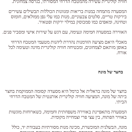
חוויה קולינרית עשירה מהמטבח הדרוזי המסורתי, בגרסה צמחונית.
המסעדה מתמחה במנות בריאות ומגוונות הכוללות תבשילים עשירים
בירקות טריים, סלטים צבעוניים, מנות כמו עלי גפן ממולאים, חומוס
וטחינה, ומאפים כמו סמבוסק במילוי ירקות ופטאיר.
האווירה במסעדה חמימה ונעימה, עם דגש על שירות אישי ומסביר פנים.
מאכלי היאם מציעה הזדמנות נהדרת ליהנות מטעמי המטבח הדרוזי
באופן מותאם לצמחונים, ומבטיחה חוויה קולינרית מזינה וטעימה לכל
אורח.
בחצר של מונה
בחצר של מונה בדאלית אל כרמל היא מסעדה קסומה הממוקמת בחצר
ביתה של מונה, המציעה חוויה קולינרית אותנטית של המטבח הדרוזי
הביתי.
המסעדה מתאפיינת באווירה משפחתית וחמימה, כשארוחות מוגשות
באוויר הפתוח, בין עצי פרי וצמחייה מקומית.
מונה, הבשלנית המוכשרת, מכינה מנות מסורתיות בעבודת יד, כולל