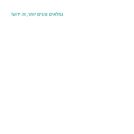
יום כיף
טיולי גמלאים
גמלאים נהנים יותר, זה ידוע!
יום כיף לעובדים