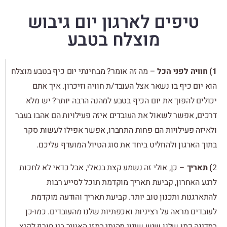
טיפים לארגון יום גיבוש
מוצלח בטבע
1) חוויה לפני הכל
– מה זה אומר? מבחינתי יום כיף בטבע מוצלח
הוא יום כיף בו נשאר אצל העובד/ת חוויה וזיכרון. איך אתם
יכולים להפוך את יום הכיף בטבע למהנה הרבה יותר? יש מלא
דרכים, אפשר לשאול את העובדים איזה פעילויות הם אהבו בעבר
ולאיזה פעילויות הם פחות התחברו, אפשר אפילו לעשות סקר
בתוך הארגון ולהחליט ביחד את סוג הטיול המועדף עליכם.
2
) תאריך
– כן, אולי זה נשמע קצת בנאלי, אבל כדאי לא לחכות
לרגע האחרון, קביעת תאריך מוקדמת תוכל לסייע רבות
להתארגנות ותכנון טוב יותר. קביעת תאריך והודעה מוקדמת
לעובדים מראה על רציניות ואכפתיות שלנו מהעובדים. כמו-כן
במדינה כמו שלנו שיש שינוי מהותי במזג האוויר בין חורף לקיץ,