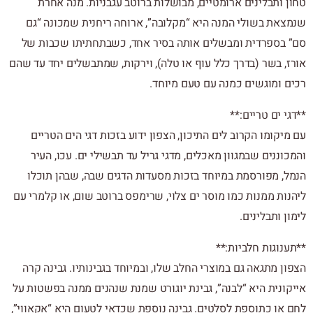
טחון ותבלינים ארומטיים, מבושלות ברוטב עגבניות. מנה אחרת
שנמצאת בשולי המנה היא “מקלובה”, ארוחה ריחנית שמכונה “גם
סם” בספרדית ומבשלים אותה בסיר אחד, כשבתחתיתו שכבות של
אורז, בשר (בדרך כלל עוף או טלה), וירקות, שמתבשלים יחד עד שהם
רכים ומוגשים כמנה עם טעם מיוחד.
**דגי ים טריים:**
עם מיקומו הקרוב לים התיכון, הצפון ידוע בזכות דגי הים הטריים
והמכוננים שבמגוון מאכלים, מדגי גריל עד תבשילי ים. עכו, העיר
הנמל, מפורסמת במיוחד בזכות מסעדות הדגים שבה, שבהן תוכלו
ליהנות ממנות כמו מוסר ים צלוי, שרימפס ברוטב שום, או קלמרי עם
לימון ותבלינים.
**תענוגות חלביות:**
הצפון מתגאה גם במוצרי החלב שלו, ובמיוחד בגבינותיו. גבינה קרה
אייקונית היא “לבנה”, גבינת יוגורט שמנת שנהנים ממנה בפשטות על
לחם או כתוספת לסלטים. גבינה נוספת שכדאי לטעום היא “אקאווי”,