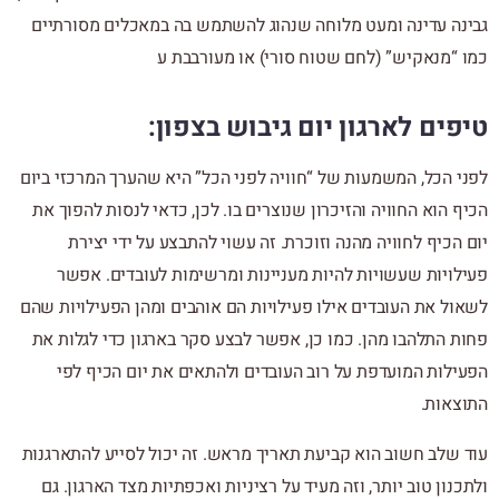
גבינה עדינה ומעט מלוחה שנהוג להשתמש בה במאכלים מסורתיים
כמו “מנאקיש” (לחם שטוח סורי) או מעורבבת ע
טיפים לארגון יום גיבוש בצפון:
לפני הכל, המשמעות של “חוויה לפני הכל” היא שהערך המרכזי ביום
הכיף הוא החוויה והזיכרון שנוצרים בו. לכן, כדאי לנסות להפוך את
יום הכיף לחוויה מהנה וזוכרת. זה עשוי להתבצע על ידי יצירת
פעילויות שעשויות להיות מעניינות ומרשימות לעובדים. אפשר
לשאול את העובדים אילו פעילויות הם אוהבים ומהן הפעילויות שהם
פחות התלהבו מהן. כמו כן, אפשר לבצע סקר בארגון כדי לגלות את
הפעילות המועדפת על רוב העובדים ולהתאים את יום הכיף לפי
התוצאות.
עוד שלב חשוב הוא קביעת תאריך מראש. זה יכול לסייע להתארגנות
ולתכנון טוב יותר, וזה מעיד על רציניות ואכפתיות מצד הארגון. גם