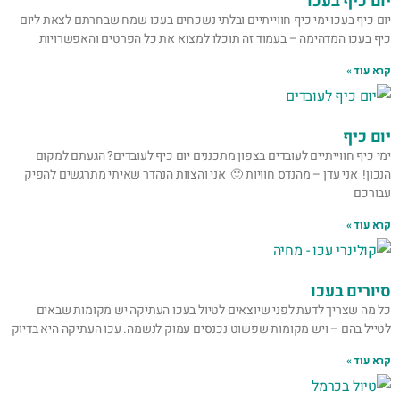
יום כיף בעכו
יום כיף בעכו ימי כיף חווייתיים ובלתי נשכחים בעכו שמח שבחרתם לצאת ליום
כיף בעכו המדהימה – בעמוד זה תוכלו למצוא את כל הפרטים והאפשרויות
קרא עוד »
יום כיף
ימי כיף חווייתיים לעובדים בצפון מתכננים יום כיף לעובדים? הגעתם למקום
הנכון! אני עדן – מהנדס חוויות 🙂 אני והצוות הנהדר שאיתי מתרגשים להפיק
עבורכם
קרא עוד »
סיורים בעכו
כל מה שצריך לדעת לפני שיוצאים לטיול בעכו העתיקה יש מקומות שבאים
לטייל בהם – ויש מקומות שפשוט נכנסים עמוק לנשמה. עכו העתיקה היא בדיוק
קרא עוד »