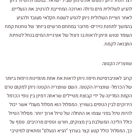
לצד הנחל ניתן לפגוש את סימון שביל ישראל. במסגרת הטיול ניתן
להגיע לשלולית מים גדולה וארוכה המחייבת להרטיב את הנעליים.
לאחר חציית השלולית ניתן להגיע לשטח חקלאי מעובד ולהגיע
בהמשך לתחנת נזירים- מדובר במתחם מרשים ביותר של טחנות קמח
העומד נטוש וניתן לראות בו ניצול של אנרגיית המים בנחל לטחינת
התבואה לקמח.
שווצריה הקטנה
קרוב לאוניברסיטת חיפה ניתן לראות את אחת מהפינות היפות ביותר
של הכרמל- שווצריה הקטנה. השם שווצריה הקטנה ניתן למקום טרם
הקמת המדינה על ידי קבוצת מטיילים שראתה דמיון בין נופי הכרמל
הירוקים לבין הנופים בשוויץ. המסלול הוא מסלול מעגלי אשר יכול
להיות טיול בפני עצמו או התחלה של טיול ארוך יותר. מסלול הטיול
כולל הליכה המשלבת בין מצוקים, חורש ונופים מרהיבים. נוסף על
כך, המסלול כולל קטע קצר בערוץ “הגיא הנעלם” ומתאים למיטיבי