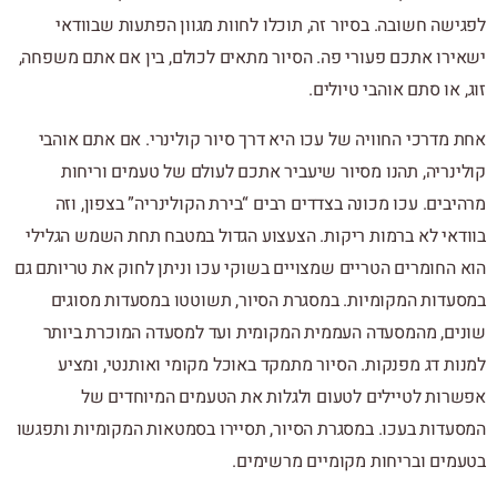
לפגישה חשובה. בסיור זה, תוכלו לחוות מגוון הפתעות שבוודאי
ישאירו אתכם פעורי פה. הסיור מתאים לכולם, בין אם אתם משפחה,
זוג, או סתם אוהבי טיולים.
אחת מדרכי החוויה של עכו היא דרך סיור קולינרי. אם אתם אוהבי
קולינריה, תהנו מסיור שיעביר אתכם לעולם של טעמים וריחות
מרהיבים. עכו מכונה בצדדים רבים “בירת הקולינריה” בצפון, וזה
בוודאי לא ברמות ריקות. הצעצוע הגדול במטבח תחת השמש הגלילי
הוא החומרים הטריים שמצויים בשוקי עכו וניתן לחוק את טריותם גם
במסעדות המקומיות. במסגרת הסיור, תשוטטו במסעדות מסוגים
שונים, מהמסעדה העממית המקומית ועד למסעדה המוכרת ביותר
למנות דג מפנקות. הסיור מתמקד באוכל מקומי ואותנטי, ומציע
אפשרות לטיילים לטעום ולגלות את הטעמים המיוחדים של
המסעדות בעכו. במסגרת הסיור, תסיירו בסמטאות המקומיות ותפגשו
בטעמים ובריחות מקומיים מרשימים.