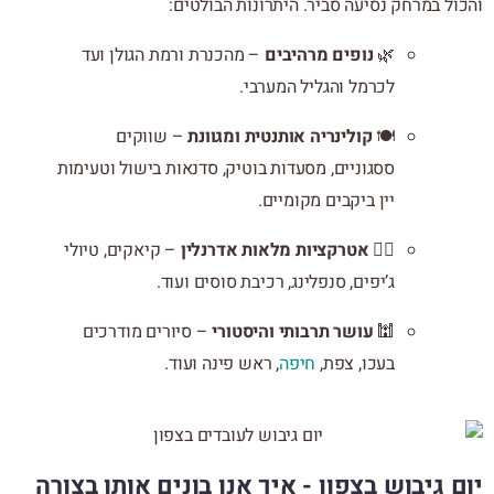
והכול במרחק נסיעה סביר. היתרונות הבולטים:
🌿
נופים מרהיבים
– מהכנרת ורמת הגולן ועד
לכרמל והגליל המערבי.
🍽
קולינריה אותנטית ומגוונת
– שווקים
ססגוניים, מסעדות בוטיק, סדנאות בישול וטעימות
יין ביקבים מקומיים.
🚣‍♂️
אטרקציות מלאות אדרנלין
– קיאקים, טיולי
ג’יפים, סנפלינג, רכיבת סוסים ועוד.
🕍
עושר תרבותי והיסטורי
– סיורים מודרכים
בעכו, צפת,
חיפה
, ראש פינה ועוד.
יום גיבוש בצפון - איך אנו בונים אותו בצורה