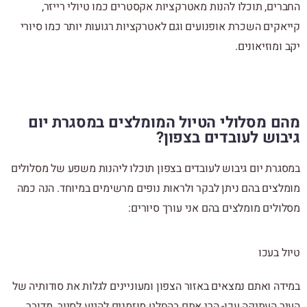
החברים, תוכלו להנות מאטרקציות אקסטרים כמו טיולי רייזר,
קייאקים השכרת אופנועים וגם לאטרקציות רגועות יותר כמו סיורי
יקב ומוזיאונים.
מהם מסלולי הטיול המומלצים במסגרת יום
גיבוש לעובדים בצפון?
במסגרת יום גיבוש לעובדים בצפון תוכלו ליהנות משפע של מסלולים
מומלצים בהם ניתן לבקר ולראות נופים מרשימים במיוחד. הנה כמה
מסלולים מומלצים בהם אני עורך סיורים:
טיול בעכו
במידה ואתם נמצאים באזור הצפון ומעוניינים לגלות את סודותיה של
העיר העתיקה עכו- הרי אתם בהחלט מוזמנים להגיע לסיור. מדובר