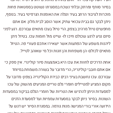
בסיור סוחף ומרתק ובלתי נשכח במסגרתו נשוטט בסמטאות פחות
מוכרות לציבור הרחב בעיר ונגלה את האומנות הגרפיטי בעיר. בנוסף,
ניתן לבקר גם בבית עכואי עתיק אשר הוסב לבית מלון. אם אתם
מחפשים טיול מרהיב בצפון, הרי טיול בעכו מתאים עבורכם. רגע לפני
סיום נגיע לרגע שכולם חיכו לו- שייט מול חומות עכו. בטיול ניתן
ליהנות משפע של הפתעות אשר ישאירו אתכם פעורי פה. הטיול
מתאים לכולם- הן משפחות והן זוגות וכל מי שאוהב לטייל.
אחת הדרכים לחוות את עכו היא באמצעות סיור קולינרי. אין ספק כי
אם אתם חובבי קולינריה, הרי מדובר על בשורה משמחת במיוחד
עבורכם. עכו נחשבת בעיני רבים כבירת הקולינריה בצפון- מדובר על
מקום המציע למטיילים חומרי גלם טריים המגיעים מהשוק של עכו
למסעדות וניתן להרגיש את הטריות של חומרי הגלם בביקור במסעדות
השונות. בסיור ניתן לבקר במסעדות עממיות ועד למסעדת הדגים
הידועה אורי בורי המגישה מנות גורמה. במסגרת הסיור יש דגש על