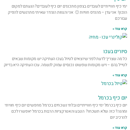
ימי כיף חווייתיים לעובדים בצפון מתכננים יום כיף לעובדים? הגעתם למקום
הנכון! אני עדן – מהנדס חוויות 🙂 אני והצוות הנהדר שאיתי מתרגשים להפיק
עבורכם
קרא עוד »
סיורים בעכו
כל מה שצריך לדעת לפני שיוצאים לטיול בעכו העתיקה יש מקומות שבאים
לטייל בהם – ויש מקומות שפשוט נכנסים עמוק לנשמה. עכו העתיקה היא בדיוק
קרא עוד »
יום כיף בכרמל
יום כיף בכרמל ימי כיף חווייתיים ובלתי נשכחים בכרמל מחפשים יום כיף חוויתי
ומהנה? כזה שלא תשכחו? הטבע והאטרקציות הרבות בכרמל יאפשרו לכם
להרכיב יום
קרא עוד »