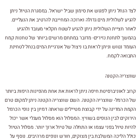
לצד הנחל ניתן לפגוש את סימון שביל ישראל. במסגרת הטיול ניתן
להגיע לשלולית מים גדולה וארוכה המחייבת להרטיב את הנעליים.
לאחר חציית השלולית ניתן להגיע לשטח חקלאי מעובד ולהגיע
בהמשך לתחנת נזירים- מדובר במתחם מרשים ביותר של טחנות קמח
העומד נטוש וניתן לראות בו ניצול של אנרגיית המים בנחל לטחינת
התבואה לקמח.
שווצריה הקטנה
קרוב לאוניברסיטת חיפה ניתן לראות את אחת מהפינות היפות ביותר
של הכרמל- שווצריה הקטנה. השם שווצריה הקטנה ניתן למקום טרם
הקמת המדינה על ידי קבוצת מטיילים שראתה דמיון בין נופי הכרמל
הירוקים לבין הנופים בשוויץ. המסלול הוא מסלול מעגלי אשר יכול
להיות טיול בפני עצמו או התחלה של טיול ארוך יותר. מסלול הטיול
כולל הליכה המשלבת בין מצוקים, חורש ונופים מרהיבים. נוסף על