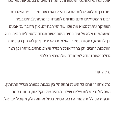
אוכל מקומי ואותנטי ואפשרות ליהנות משיטוט בסמטאות של עכו.
עוד דרך נפלאה לגלות את עכו היא באמצעות סיור בעיר הצלבנית.
רבים מהמטיילים אינם מודעים לעובדה כי מתחת לבתים בעיר
העתיקה ניתן למצוא את עכו של ימי הביניים. אין מדובר על אבנים
משעממות אלא על עיר בנויה היטב אשר תגרום למטיילים הנאה רבה.
כך לדוגמא, במסגרת סיור באולמות האבירים ניתן להבחין בקשתות
ואולמות רחבים וכן בחדר אוכל הכולל עיצוב מרהיב ביותר וכן חצר
גדולה אשר נועדה לאימונים של הצבא הצלבני.
נחל ציפורי
נחל ציפורי זורם כל השנה ומתפתל בין גבעות במערב הגליל התחתון.
המסלול מציע למטיילים שילוב מרהיב של חקלאות, טחנות קמח
וגבעות הכוללות צמחייה רבה. הטיול בנחל מהווה חלק משביל ישראל.