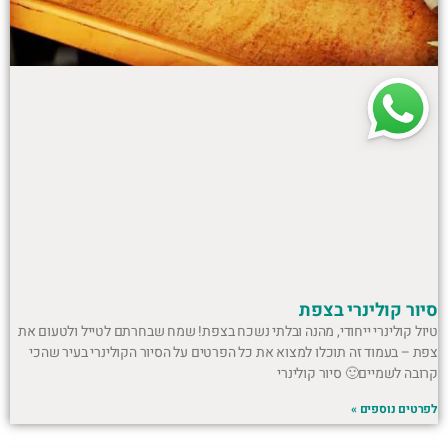
סיור קולינרי בצפת
טיול קולינרי ייחודי, מהנה ובלתי נשכח בצפת! שמח שבחרתם לטייל ולטעום את
צפת – בעמוד זה תוכלו למצוא את כל הפרטים על הסיור הקולינרי בעיר שהכי
קרובה לשמיים🙂 סיור קולינרי
לפרטים נוספים »