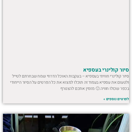
סיור קולינרי בעספיא
סיור קולינרי חוויתי בעספיא – בעקבות האוכל הדרוזי שמח שבחרתם לטייל
ולטעום את עספיא בעמוד זה תוכלו למצוא את כל הפרטים על הסיור הייחודי
בכפר שכולו חוויה.🙂 מזמין אתכם להצטרף
לפרטים נוספים »