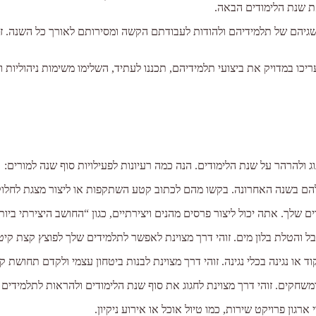
את שנת הלימודים הבאה.
הישגיהם של תלמידיהם ולהודות לעבודתם הקשה ומסירותם לאורך כל השנה. זה
כו במדויק את ביצועי תלמידיהם, תכננו לעתיד, השלימו משימות ניהוליות ו
ג ולהרהר על שנת הלימודים. הנה כמה רעיונות לפעילויות סוף שנה למורים:
הם בשנה האחרונה. בקשו מהם לכתוב קטע השתקפות או ליצור מצגת לחלוק
שלך. אתה יכול ליצור פרסים מהנים ויצירתיים, כגון “החושב היצירתי ביות
חבל והטלת בלון מים. זוהי דרך מצוינת לאפשר לתלמידים שלך לפוצץ קצת קיט
ד או נגינה בכלי נגינה. זוהי דרך מצוינת לבנות ביטחון עצמי ולקדם תחושת 
ומשחקים. זוהי דרך מצוינת לחגוג את סוף שנת הלימודים ולהראות לתלמידי
גון פרויקט שירות, כמו טיול אוכל או אירוע ניקיון.