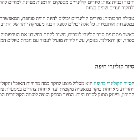
חיבור ובניית צוות: סיורים קולינריים מספקים הזדמנות מצוינת למורים ל
ולחקור יעדים שונים כצוות.
טבילה תרבותית: סיורים קולינריים יכולים להיות חוויה סוחפת, המאפשרת
במסעדות אותנטיות, כל אלה יכולים לספק הבנה מעמיקה יותר של התרבו
כאשר מתכננים סיור קולינרי למורים, חשוב לקחת בחשבון את העדפותיהם,
ספרד, יפן ותאילנד. בנוסף, עשוי להיות מועיל לעבוד עם חברת טיולים המ
סיור קולינרי חיפה
ה
סיור הקולינרי בחיפה
הוא מסלול מוצע לחקר כמה מחוויות האוכל והקולינ
ייחודית, מארוחת בוקר במאפייה מקומית ועד ארוחת צהריים במסעדת פ
התיכון, ופינוק מתוק לסיום היום. הסיור מספק הצצה לסצנה הקולינרית המ