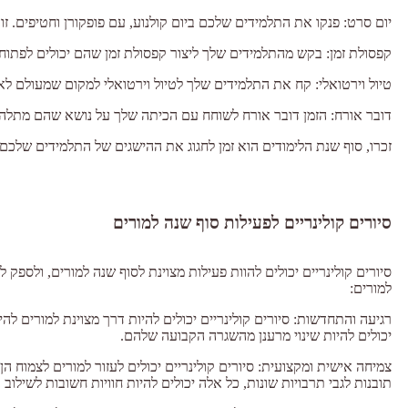
יום סרט: פנקו את התלמידים שלכם ביום קולנוע, עם פופקורן וחטיפים. זו
קפסולת זמן: בקש מהתלמידים שלך ליצור קפסולת זמן שהם יכולים לפתוח 
טיול וירטואלי: קח את התלמידים שלך לטיול וירטואלי למקום שמעולם לא ה
דובר אורח: הזמן דובר אורח לשוחח עם הכיתה שלך על נושא שהם מתלהבי
זכרו, סוף שנת הלימודים הוא זמן לחגוג את ההישגים של התלמידים של
סיורים קולינריים לפעילות סוף שנה למורים
סיורים קולינריים יכולים להוות פעילות מצוינת לסוף שנה למורים, ולספק
למורים:
רגיעה והתחדשות: סיורים קולינריים יכולים להיות דרך מצוינת למורים 
יכולים להיות שינוי מרענן מהשגרה הקבועה שלהם.
צמיחה אישית ומקצועית: סיורים קולינריים יכולים לעזור למורים לצמוח ה
תובנות לגבי תרבויות שונות, כל אלה יכולים להיות חוויות חשובות לשילו