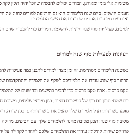
משימות אלו בזמן ומאורגן, המורים יכולים להבטיח שהכל יהיה תקין לקר
חוגגים הישגים: סיום שנת הלימודים הוא גם הזדמנות למורים לחגוג את 
ואירועים מיוחדים אחרים שחוגגים את הישגי התלמידים.
לסיכום, פעילויות סוף שנה חיוניות להשלמת המורים כדי להבטיח שהם הערי
רעיונות לפעילות סוף שנה למורים
כששנת הלימודים מסתיימת, זה זמן מצוין למורים לתכנן כמה פעילויות לחגו
הרהור סוף שנה: עודדו את תלמידיכם לשקף את הלמידה וההתקדמות של
טקס פרסים: ארח טקס פרסים כדי להכיר בהישגים ובהישגים של התלמידים 
יום שטח: תכנן יום כיף של פעילויות חוצות, כגון מירוצי שליחים, משיכת 
מופע כשרונות: תן לתלמידים שלך להציג את כישרונותיהם, כגון שירה, ריקו
מסיבת סוף שנה: תכנן מסיבה מהנה לתלמידים שלך, עם חטיפים, מוזיקה 
פרויקט שירות קהילתי: עודדו את התלמידים שלכם להחזיר לקהילה על ידי אר