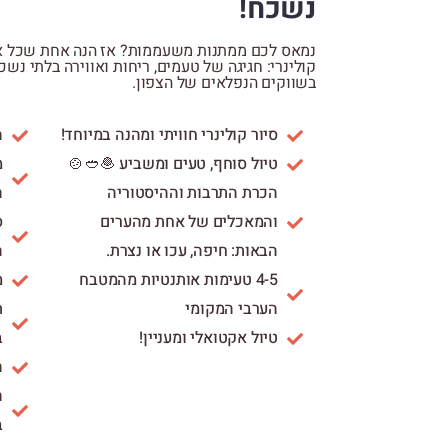
נשכח!
 הנה אחת שכל אחד ישמח לקבל! שובר מתנה סיור
ות ואווירה בלתי נשכחת, חוויה נהדרת ובלתי נשכחת
בשווקים הנפלאים של הצפון.

סיור קולינרי חוויתי ומהנה במיוחד!
ם
טיול סוחף, טעים ומשביע 🧆🥙🍲
.
הכרת התרבות וההיסטוריה
ם
והמאכלים של אחת מהערים
.
הבאות: חיפה, עכו או נצרת.
.
4-5 טעימות אותנטיות מהמטבח
ם
הערבי המקומי

טיול אקטואלי ומעניין!
.
ר
