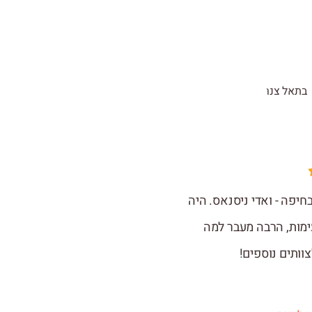
בחיפה - ואדי ניסנאס. היה
עימות, הרבה מעבר למה
וותים נוספים!
יצאנו ליום כיף קולינר
מדויק, הפעילות הייתה