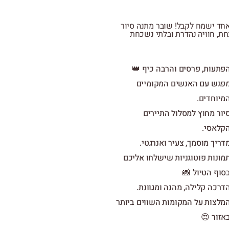
נמאס לכם ממתנות משעממות? אז
קולינרי: חגיגה של טעמים, ריח
הפתעות, פרסים והרבה כיף 
מפגש עם האנשים המקומיי
המיוחדים
סיור מחוץ למסלול התיירי
הקלאסי
מדריך מוסמך, צעיר ואנרגטי
תמונות פוטוגניות שישלחו אליכ
בסוף הטיול 
הדרכה קלילה, מהנה ומגוונת
המלצות על המקומות השווים ביות
באזור 