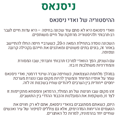
ניסנאס
ההיסטוריה של ואדי ניסנאס
וואדי ניסנאס היא לא סתם עוד שכונה בחיפה – היא עדות חיים לעבר
רב-תרבותי ולהיסטוריה מרתקת של חיים משותפים.
השכונה נוסדה בתחילת המאה ה-20, כשערביי חיפה החלו להתיישב
באזור זה, בונים בתים פשוטים ומארגנים את חייהם בקהילה קרובה
וצפופה.
עם השנים, הפך הוואדי למרכז תרבותי וחברתי, שבו המסורת
והמודרניות משתלבות זו בזו.
במהלך מלחמת העצמאות, כשחיפה עברה שינוי דרמטי, ואדי ניסנאס
שמר על אופיו המיוחד והמשיך להיות מקום שבו נוצרת מערכת
יחסים ייחודית בין הערבים ליהודים שחיו בשכנות זה לזה.
זהו מקום שבו חגיגות של חג המולד, הרמדאן והפסחא מתקיימות זו
לצד זו, משקפות את הסובלנות והכבוד ההדדי בין התושבים.
היום, כשאתם מסתובבים בוואדי ניסנאס, אתם לא רק חווים את
הטעמים והריחות המדהימים, אלא גם צוללים לסיפור של עיר ואנשים
שחיים יחד בהרמוניה, למרות כל האתגרים.