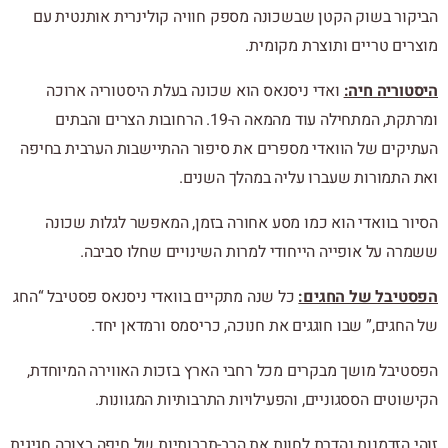
הביקור בשוק הקטן שבשכונה מספק חוויה קולינרית אותנטית עם
מוצרים טריים ותוצרת מקומית.
היסטוריה חיה:
ואדי ניסנאס הוא שכונה בעלת היסטוריה ארוכה
ומרתקת, המתחילה עוד מהמאה ה-19. הרחובות הצרים והבתים
העתיקים של הוואדי מספרים את סיפור ההתיישבות הערבית בחיפה
ואת התמורות שעברו עליה במהלך השנים.
הסיור בוואדי הוא כמו מסע אחורה בזמן, המאפשר לגלות שכונה
ששמרה על אופייה הייחודי למרות השינויים שחלו סביבה.
הפסטיבל של החגים:
כל שנה מתקיים בוואדי ניסנאס פסטיבל “החג
של החגים,” שבו חוגגים את חנוכה, כריסמס ורמדאן יחד.
הפסטיבל מושך מבקרים מכל רחבי הארץ בזכות האווירה המיוחדת,
הקישוטים הססגוניים, והפעילויות התרבותיות המגוונות.
זוהי הזדמנות נהדרת לחוות את הרב-תרבותיות של חיפה בצורה חגיגית