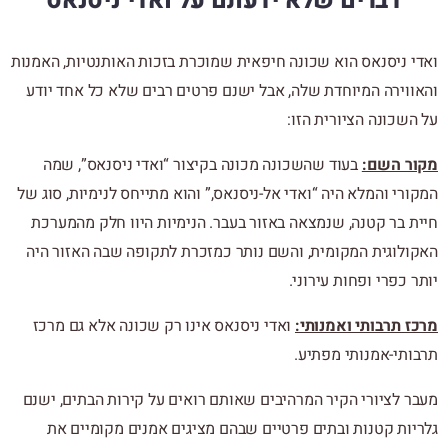
דברים שלא ידעתם על ואדי ניסנאס
ואדי ניסנאס הוא שכונה חיפאית שמוכרת בזכות האותנטיות, האמנות
והאווירה המיוחדת שלה, אבל ישנם פרטים רבים שלא כל אחד יודע
על השכונה הציורית הזו:
מקור השם:
בעוד שהשכונה מכונה בקיצור “ואדי ניסנאס”, שמה
המקורי והמלא היה “ואדי אל-ניסנאס,” והוא מתייחס לנימיות, סוג של
חיית בר קטנה, שנמצאה באזור בעבר. הנימיות היוו חלק מהמערכת
האקולוגית המקומית, והשם נותר כמזכרת לתקופה שבה האזור היה
יותר כפרי ופחות עירוני.
מרכז תרבותי ואמנותי:
ואדי ניסנאס אינו רק שכונה אלא גם מרכז
תרבותי-אמנותי מפתיע.
מעבר לציורי הקיר המרהיבים שאותם רואים על קירות הבתים, ישנם
גלריות קטנות ובתים פרטיים שבהם מציגים אמנים מקומיים את