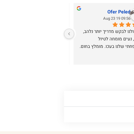
Ofer Peled
אבירם אמיתי
16:08 10 Aug 23
09:56 19 Aug 23
לא יכולנו לבקש מדריך יותר נלהב, 
מבקשים להמליץ בחום ומכל הלב 
ענייני, נעים מומחה לטיול 
על טיולי עדן עם המדריך המקסים 
תי שלנו בעכו. מומלץ בחום.
עדן. טיילנו בחיפה , טעמנו וקיבלנו 
הדרכה אישית ומקיפה על העיר 
התחתית בחיפה וואדי  נ י ס נ א ס . 
עדן נתן את כל כולו מכל הלב , 
משפחתית .