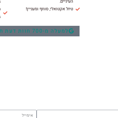

העיניים.
ר
טיול אקטואלי, סוחף ומעניין!

למעלה מ-700 חוות דעת חיוביות אצל ד"ר גוגל