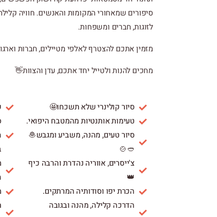
סיפורים שמאחורי המקומות והאנשים. חוויה קלילה
לזוגות, חברים ומשפחות.
מזמין אתכם להצטרף לאלפי מטיילים, חברות וארגוני
מחכים להנות ולטייל יחד אתכם, עדן והצוות👋
סיור קולינרי שלא תשכחו🤩
ש
טעימות אותנטיות מהמטבח היפואי.
ס
סיור טעים, מהנה, משביע ומגבש🧆
ה
🥙🍲
ב
צ'ייסרים, אווריה נהדרת והרבה כיף
מ
👑
ה
הכרת יפו וסודותיה המרתקים.
מ
הדרכה קלילה, מהנה ובגובה
ת