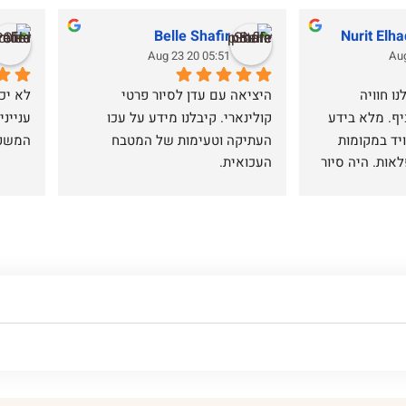
Belle Shafir
Nurit Elh
05:51 20 Aug 23
עדן המדהים סיפק לנו חוויה 
היציאה עם עדן לסיור פרטי 
משפחתית שכולה כיף. מלא בידע 
קולינארי. קיבלנו מידע על עכו 
מרתק על חיפה ומצויד במקומות 
העתיקה וטעימות של המטבח 
המשפח
השווים לטעימות נפלאות. היה סיור 
העכואית.
ממליצים בחום לטייל עם עדן