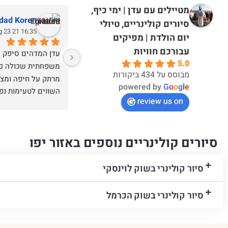
מטיילים עם עדן | ימי כיף,
adad Koren
סיורים קולינריים, טיולי
16:35 21 Aug 23
יום הולדת | מפיקים
עבורכם חוויות
5.0
מבוסס על 434 ביקורות
powered by
G
o
o
g
l
e
review us on
נהדר! נחזור שוב!
סיורים קולינריים נוספים באזור יפו
סיור קולינרי בשוק לוינסקי
סיור קולינרי בשוק הכרמל