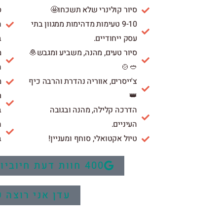
,
סיור קולינרי שלא תשכחו🤩
ר
9-10 טעימות מדהימות ממגוון בתי
.
עסק ייחודיים.
י
סיור טעים, מהנה, משביע ומגבש🧆
.
🥙🍲
.
צ'ייסרים, אווריה נהדרת והרבה כיף
ם
👑

הדרכה קלילה, מהנה ובגובה
ר
העיניים.

טיול אקטואלי, סוחף ומעניין!
400 חוות דעת חיוביות אצל ד"ר גוגל
ני רוצה שנדבר