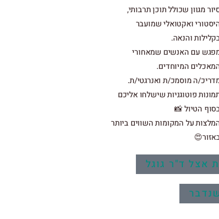
סיור מגוון שכולל תוכן תרבותי
היסטורי ואקטואלי שמועב
בקלילות והנאה
מפגש עם האנשים שמאחור
המאכלים המיוחדים
מדריכ/ה מוסמכ/ת ואנרגטי/ת
תמונות פוטוגניות שישלחו אליכ
בסוף הטיול 
המלצות על המקומות השווים ביות
באזור
עדן א