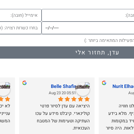
עדן, תחזור אלי
Belle Shafir
Nurit Elh
05:51 20 Aug 23
עדן המדהים סיפק לנו חוויה 
היציאה עם עדן לסיור פרטי 
משפחתית שכולה כיף. מלא בידע 
קולינארי. קיבלנו מידע על עכו 
מרתק על חיפה ומצויד במקומות 
העתיקה וטעימות של המטבח 
המשפח
השווים לטעימות נפלאות. היה סיור 
העכואית.