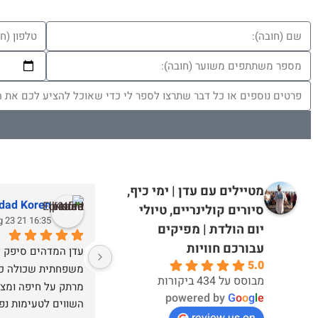
מטיילים עם עדן | ימי כיף,
adad Koren
סיורים קולינריים, טיולי
16:35 21 Aug 23
יום הולדת | מפיקים
עבורכם חוויות
5.0
מבוסס על 434 ביקורות
powered by
G
o
o
g
l
e