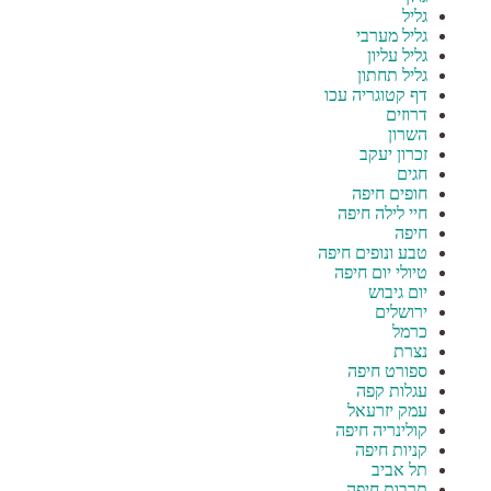
גליל
גליל מערבי
גליל עליון
גליל תחתון
דף קטוגריה עכו
דרוזים
השרון
זכרון יעקב
חגים
חופים חיפה
חיי לילה חיפה
חיפה
טבע ונופים חיפה
טיולי יום חיפה
יום גיבוש
ירושלים
כרמל
נצרת
ספורט חיפה
עגלות קפה
עמק יזרעאל
קולינריה חיפה
קניות חיפה
תל אביב
תרבות חיפה