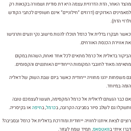
מהצד האחר, הדת הדרוזית עצמה היא דת סודית ושמורה בקנאות רק
למאמינים האדוקים (דרוזים “חילוניים” אינם חשופים לכתבי הקודש
ולרזי הדת).
כאשר תבקרו בדלית אל כרמל תוכלו להנות מישוב נקי ונעים ותרגישו
את אווירת הכנסת האורחים.
הביקור בדאלית אל כרמל מתאים לכל אחד ואחת, השהות במקום
מתאימה מאוד לחובבי המקומות הייחודיים האותנטים והקסומים.
גם משפחות יהנו מחוויה ייחודית כאשר ביום שבת השוק של דאליה
הומה במיוחד.
אם כבר הגעתם לדאלית אל כרמל המקסימה, תעשו לעצמכם טובה
ותשקלו גם לשלב סיור בסביבה הקרובה, ב
כרמל
, ב
חיפה
או בקיסריה.
רוצים לצאת איתנו לחוויה ייחודית ומודרכת בדאלית אל כרמל ובסביבה?
דברו איתי ב
וואטסאפ
, תמיד שמח לעזור.