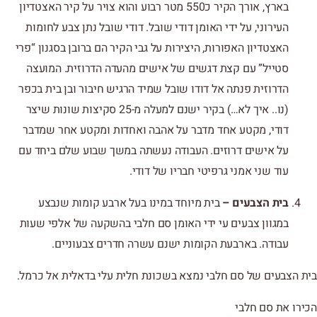
בארץ, אורך הקיר כ550 מטר רבוע והוא צויר על קיר האצטדיון
העירוני, על ידי האומן דודי שובל. דודי שובל נתן צבע לחומות
האצטדיון האפורות, היצירות על גבי הקיר הם ברובן בסגנון “פרי
סטייל” עם קצת דגשים של אישים מהעדה הדרוזית. המועצה
הדרוזית פנתה אל דודו שובל שמיד הרגיש חיבור ובן בית בכפר
(נו.. איך לא…) בקיר ישנם למעלה מ-25 סקיצות שונות שיצר
דודי, מקטע אחד מדבר על אהבה ואחדות ומקטע אחר שמדבר
על אישים דרוזים. העבודה נעשתה במשך שבוע שלם ביחד עם
עוד שני אמני גרפיטי חבריו של דודי.
בית הצבעים –
בית מיוחד במינו בעל ארבע קומות שנבצע
במגוון צבעים עי ידי האומן סם חלבי בהשקעה של אלפי שעות
עבודה. בארבעת הקומות ישנם עשרה חדרים צבעוניים.
בית הצבעים של סם חלבי נמצא בשכונת חלית עלי בדאלית אל כרמל.
הכירו את סם חלבי