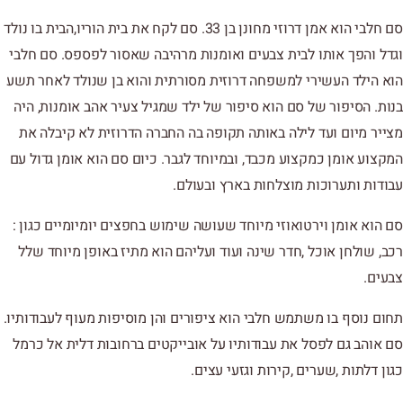
סם חלבי הוא אמן דרוזי מחונן בן 33. סם לקח את בית הוריו,הבית בו נולד
וגדל והפך אותו לבית צבעים ואומנות מרהיבה שאסור לפספס. סם חלבי
הוא הילד העשירי למשפחה דרוזית מסורתית והוא בן שנולד לאחר תשע
בנות. הסיפור של סם הוא סיפור של ילד שמגיל צעיר אהב אומנות, היה
מצייר מיום ועד לילה באותה תקופה בה החברה הדרוזית לא קיבלה את
המקצוע אומן כמקצוע מכבד, ובמיוחד לגבר. כיום סם הוא אומן גדול עם
עבודות ותערוכות מוצלחות בארץ ובעולם.
סם הוא אומן וירטואוזי מיוחד שעושה שימוש בחפצים יומיומיים כגון :
רכב, שולחן אוכל ,חדר שינה ועוד ועליהם הוא מתיז באופן מיוחד שלל
צבעים.
תחום נוסף בו משתמש חלבי הוא ציפורים והן מוסיפות מעוף לעבודותיו.
סם אוהב גם לפסל את עבודותיו על אובייקטים ברחובות דלית אל כרמל
כגון דלתות ,שערים ,קירות וגזעי עצים.