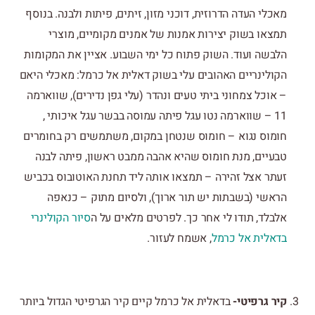
מאכלי העדה הדרוזית, דוכני מזון, זיתים, פיתות ולבנה. בנוסף
תמצאו בשוק יצירות אמנות של אמנים מקומיים, מוצרי
הלבשה ועוד. השוק פתוח כל ימי השבוע. אציין את המקומות
הקולינריים האהובים עלי בשוק דאלית אל כרמל: מאכלי היאם
– אוכל צמחוני ביתי טעים ונהדר (עלי גפן נדירים), שווארמה
11 – שווארמה נטו עגל פיתה עמוסה בבשר עגל איכותי ,
חומוס נגוא – חומוס שנטחן במקום, משתמשים רק בחומרים
טבעיים, מנת חומוס שהיא אהבה ממבט ראשון, פיתה לבנה
זעתר אצל זהירה – תמצאו אותה ליד תחנת האוטובוס בכביש
הראשי (בשבתות יש תור ארוך), ולסיום מתוק – כנאפה
אלבלד, תודו לי אחר כך. לפרטים מלאים על ה
סיור הקולינרי
בדאלית אל כרמל
, אשמח לעזור.
קיר גרפיטי-
בדאלית אל כרמל קיים קיר הגרפיטי הגדול ביותר