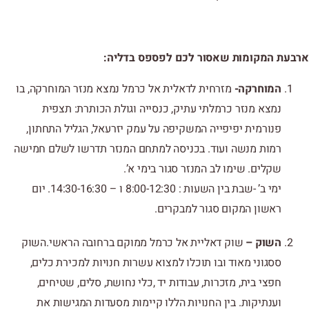
ארבעת המקומות שאסור לכם לפספס בדליה:
המוחרקה-
מזרחית לדאלית אל כרמל נמצא מנזר המוחרקה, בו
נמצא מנזר כרמלתי עתיק, כנסייה וגולת הכותרת: תצפית
פנורמית יפיפייה המשקיפה על עמק יזרעאל, הגליל התחתון,
רמות מנשה ועוד. בכניסה למתחם המנזר תדרשו לשלם חמישה
שקלים. שימו לב המנזר סגור בימי א’.
ימי ב’ -שבת בין השעות : 8:00-12:30 ו – 14:30-16:30. יום
ראשון המקום סגור למבקרים.
השוק –
שוק דאליית אל כרמל ממוקם ברחובה הראשי.השוק
ססגוני מאוד ובו תוכלו למצוא עשרות חנויות למכירת כלים,
חפצי בית, מזכרות, עבודות יד ,כלי נחושת, סלים, שטיחים,
וענתיקות. בין החנויות הללו קיימות מסעדות המגישות את