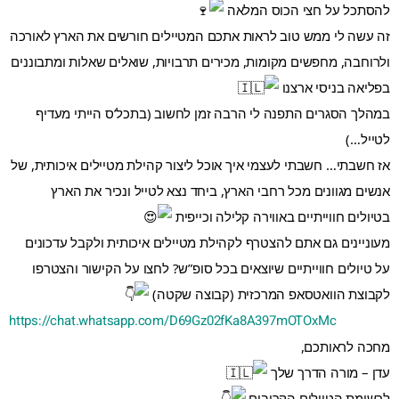
להסתכל על חצי הכוס המלאה 
זה עשה לי ממש טוב לראות אתכם המטיילים חורשים את הארץ לאורכה 
ולרוחבה, מחפשים מקומות, מכירים תרבויות, שואלים שאלות ומתבוננים 
בפליאה בניסי ארצנו 
במהלך הסגרים התפנה לי הרבה זמן לחשוב (בתכל’ס הייתי מעדיף 
לטייל…)
אז חשבתי… חשבתי לעצמי איך אוכל ליצור קהילת מטיילים איכותית, של 
אנשים מגוונים מכל רחבי הארץ, ביחד נצא לטייל ונכיר את הארץ 
בטיולים חווייתיים באווירה קלילה וכייפית 
מעוניינים גם אתם להצטרף לקהילת מטיילים איכותית ולקבל עדכונים 
על טיולים חווייתיים שיוצאים בכל סופ”ש? לחצו על הקישור והצטרפו 
לקבוצת הוואטסאפ המרכזית (קבוצה שקטה) 
https://chat.whatsapp.com/D69Gz02fKa8A397mOTOxMc
מחכה לראותכם,
עדן – מורה הדרך שלך 
לרשימת הטיולים הקרובים 