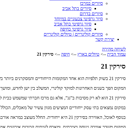
סיורים במרכז
סיורים בתל אביב
סיורים בדרום
סיור גרפיטי צבעוניים במיוחד
סיור גרפיטי בתל אביב
סיור גרפיטי בחיפה
סיורים קולינריים | טיולים קולינריים
יצירת קשר
לשיחה מהירה
עמוד הבית
-->
טיולים בארץ
-->
חיפה
-->
סירקין 21
סירקין 21
סירקין 21 בשוק תלפיות הוא אחד המקומות הייחודיים והמסקרנים ביותר בשוק תלפיות המתחדש בחיפה.
המקום הפך בשנים האחרונות למוקד קולינרי, המשלב בין ישן לחדש, ומושך 
סירקין 21 הוא לא רק מסיבות ב”גג”, אלא גם מרכז חברתי שמשמש כבית לאמנים, יזמים ואנשי רוח.
במקום נמצאים בתי עסק ייחודיים המציעים מגוון עשיר של מאכלים, הכולל שי
בנוסף לאוכל, האווירה בסירקין 21 היא ייחודית. החלל מעוצב במראה אורבני אמנותי, עם גרפיטי על הקירות ותאורה טבעית שחודרת אל המבנה.
המקום משדר אווירה נינוחה ויצירתית, ומארח לעיתים קרובות אירועים אמנו