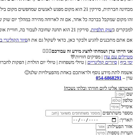
מבחינה חברתית, סירקין 21 הוא מקום מפגש לאנשים שמחפשים מקום בילוי עם אווירה נעימה ואנרגיה חיובית.
זהו מקום שמקבל בברכה כל אחד, אם זה לארוחה מהירה במהלך יום שוק שוק
למבקרים ב
שוק תלפיות
, סירקין 21 הוא תחנה שחובה לעבור בה, חוויית אוכל ותרבות שמבטאת את ההתחדשות והפיתוח של השוק המפורסם.
אם אתם מתכננים להגיע ולבקר כאן, כדאי לשקול גם את ה
סיור הקולינרי ב
אני הייתי עדן ושמחתי להציג מידע זה עבורכם🙋🏻‍♂️
מטיילים עם עדן
| מפיקים חוויות🎊
ימי כיף
|
סיורים קולינריים
| טיולי משפחות | טיולי יום הולדת | הפקות לחברו
אשמח לתת מידע נוסף ולראותכם באחת מהפעילויות שלנו🙂
עדן –
054-6868291
הצטרפו אלינו ליום חוויתי ובלתי נשכח!
שם
טלפון
אימייל
מספר משתתפים
תאריך:
אזור הפעילות:
הערות נוספות