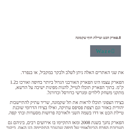
8.פארק הכט וטיילת חוף שקמונה
Waze
את שני האתרים האלה ניתן לשלב ולבקר במקביל, או בנפרד.
הפארק עצמו הינו הפארק האורבני הגדול ביותר בחיפה ואורכו כ1.2
ק”מ. בתוך הפארק תוכלו לטייל, להנות מפינות ישיבה על הדשא,
מתקני משחק לילדים ומגרשי כדורסל וכדורגל.
בצידו הצפוני תוכלו לראות את תל שקמונה, שריד עתיק להתיישבות
יהודית באזור וגם רצפת פסיפס עתיקה, ואילו בצידו הדרומי שוכנת
טיילת הכט או דדו בשמה השני ולאורכה פרושות מסעדות ובתי קפה.
הפארק נחנך בשנת 2008 ומאז התקיימו בו אירועים רבים, ביניהם גם
תערוכת הפרח הבינלאומי של חיפה שבעבר התקיימה בגן האם. ביקור