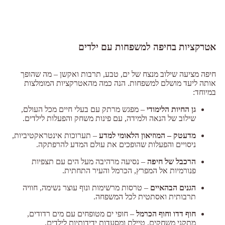
אטרקציות בחיפה למשפחות עם ילדים
חיפה מציעה שילוב מנצח של ים, טבע, תרבות ואקשן – מה שהופך
אותה ליעד מושלם למשפחות. הנה כמה מהאטרקציות המומלצות
במיוחד:
גן החיות הלימודי
– מפגש מרתק עם בעלי חיים מכל העולם,
שילוב של הנאה ולמידה, עם פינות משחק והפעלות לילדים.
מדעטק – המוזיאון הלאומי למדע
– תערוכות אינטראקטיביות,
ניסויים והפעלות שהופכים את עולם המדע להרפתקה.
הרכבל של חיפה
– נסיעה מרהיבה מעל הים עם תצפיות
פנורמיות אל המפרץ, הכרמל והעיר התחתית.
הגנים הבהאיים
– טרסות מרשימות ונוף עוצר נשימה, חוויה
תרבותית ואסתטית לכל המשפחה.
חוף דדו וחוף הכרמל
– חופי ים מטופחים עם מים רדודים,
מתקני משחקים, טיילת ומסעדות ידידותיות לילדים.