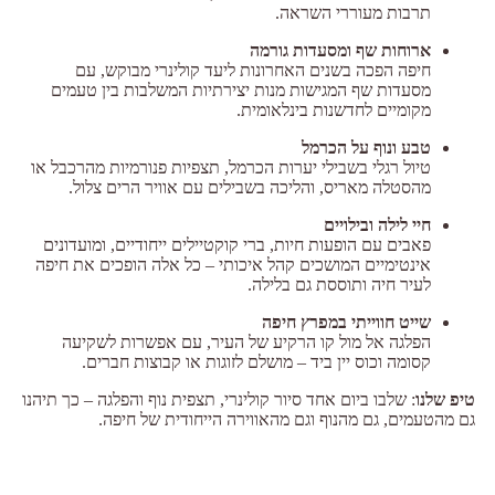
תרבות מעוררי השראה.
ארוחות שף ומסעדות גורמה
חיפה הפכה בשנים האחרונות ליעד קולינרי מבוקש, עם
מסעדות שף המגישות מנות יצירתיות המשלבות בין טעמים
מקומיים לחדשנות בינלאומית.
טבע ונוף על הכרמל
טיול רגלי בשבילי יערות הכרמל, תצפיות פנורמיות מהרכבל או
מהסטלה מאריס, והליכה בשבילים עם אוויר הרים צלול.
חיי לילה ובילויים
פאבים עם הופעות חיות, ברי קוקטיילים ייחודיים, ומועדונים
אינטימיים המושכים קהל איכותי – כל אלה הופכים את חיפה
לעיר חיה ותוססת גם בלילה.
שייט חווייתי במפרץ חיפה
הפלגה אל מול קו הרקיע של העיר, עם אפשרות לשקיעה
קסומה וכוס יין ביד – מושלם לזוגות או קבוצות חברים.
טיפ שלנו
: שלבו ביום אחד סיור קולינרי, תצפית נוף והפלגה – כך תיהנו
גם מהטעמים, גם מהנוף וגם מהאווירה הייחודית של חיפה.