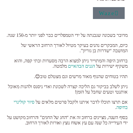
Waze
מדובר בשכונה שנבנתה על ידי הטמפלרים כבר לפני יותר מ-150 שנה.
כיום, המבקרים נהנים בעיקר מטיול לאורך הרחוב הראשי של
המושבה “שדרות בן גוריון”.
ברחוב היפה והמתוייר ניתן למצוא הרבה מסעדות ובתי קפה, והוא
משקיף ישירות על
הגנים הבהאיים
מלמטה.
תהיו בטוחים שהנוף מאוד מרשים וגם מצטלם טוב😊.
ניתן לשלב בביקור גם הליכה קצרה לשכונת ואדי ניסנס ולהנות מאוכל
אותנטי וטעים שחבל על הזמן!
אם תרצו תוכלו לדבר איתנו ולקבל פרטים מלאים על
סיור קולינרי
בחיפה
.
בסוף השנה, מציינים ברחוב זה את “החג של החגים” והרחוב מקושט על
ידי העירייה כל שנה עם עץ אשוח נוצץ ואורות לאורך הרחוב.