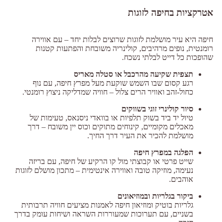
אטרקציות בחיפה לזוגות
חיפה היא עיר מושלמת לזוגות שרוצים לבלות יחד – עם אווירה
רומנטית, נופים מרהיבים, קולינריה משובחת והפתעות קטנות
שהופכות כל דייט לבלתי נשכח.
תצפית שקיעה מהרכבל או סטלה מאריס
רגע קסום שבו השמש שוקעת מעל מפרץ חיפה, עם נוף
כחול-זהב ואוויר הרים צלול – חוויה שמדליקה ניצוץ רומנטי.
סיור קולינרי זוגי בשווקים
טיול יד ביד בשוק תלפיות או בוואדי ניסנאס, טעימות של
מאכלים מקומיים, קינוחים מתוקים וכוס יין משובח – דרך
מושלמת להכיר את העיר דרך החיך.
הפלגה במפרץ חיפה
שייט פרטי או קבוצתי מול קו הרקיע של חיפה, עם בריזה
נעימה, מוזיקה טובה ואווירה אינטימית – מתכון מושלם לזוגות
אוהבים.
ביקור בגלריות ובמוזיאונים
גלריות בוטיק ומוזיאון חיפה לאמנות מציעים חוויה תרבותית
בשניים, עם תערוכות שמעוררות השראה ושיחות עומק בדרך