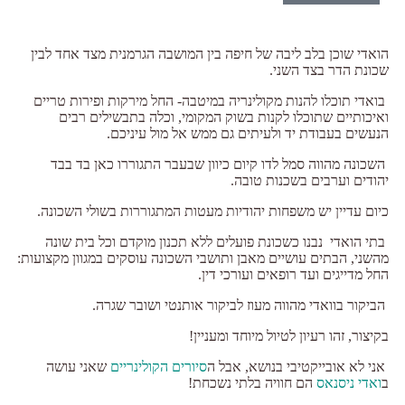
הואדי שוכן בלב ליבה של חיפה בין המושבה הגרמנית מצד אחד לבין
שכונת הדר בצד השני.
בואדי תוכלו להנות מקולינריה במיטבה- החל מירקות ופירות טריים
ואיכותיים שתוכלו לקנות בשוק המקומי, וכלה בתבשילים רבים
הנעשים בעבודת יד ולעיתים גם ממש אל מול עיניכם.
השכונה מהווה סמל לדו קיום כיוון שבעבר התגוררו כאן בד בבד
יהודים וערבים בשכנות טובה.
כיום עדיין יש משפחות יהודיות מעטות המתגוררות בשולי השכונה.
בתי הואדי נבנו כשכונת פועלים ללא תכנון מוקדם וכל בית שונה
מהשני, הבתים עושיים מאבן ותושבי השכונה עוסקים במגוון מקצועות:
החל מדייגים ועד רופאים ועורכי דין.
הביקור בוואדי מהווה מעוז לביקור אותנטי ושובר שגרה.
בקיצור, זהו רעיון לטיול מיוחד ומעניין!
אני לא אובייקטיבי בנושא, אבל ה
סיורים הקולינריים
שאני עושה
ב
ואדי ניסנאס
הם חוויה בלתי נשכחת!