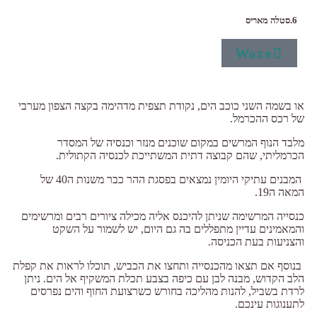
6.סטלה מאריס
Waze
או בשמה השני כוכב הים, נקודת תצפית מדהימה בקצה הצפון מערבי
של רכס ההכרמל.
מלבד הנוף המרשים במקום שוכנים מנזר וכנסיה של המסדר
הכרמליתי, שהם קבוצה דתית המשתייכת לכנסיה הקתולית.
המבנים עתיקי היומין נמצאים בפסגת ההר כבר משנות ה40 של
המאה ה19.
כנסייה המרשימה שניתן להיכנס אליה מכילה ציורים רבים ומרשימים
והמאמינים עדיין מתפללים בה גם היום, יש לשמור על השקט
והצניעות בעת הכניסה.
בנוסף אם תצאו מהכנסייה ותחצו את הכביש, תוכלו לראות את קפלת
הלב הקדוש, מבנה לבן עם כיפה בצבע תכלת המשקיף אל הים. ניתן
לרדת בשביל, להנות מהליכה בחורש כשרצועת החוף והים נפרסים
לתענוגות עינכם.