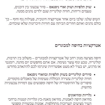
שוק תלפיות ושוק ואדי ניסנאס
– סיור צבעוני בין דוכנים,
טעמים וריחות, חוויה קולינרית שגם ילדים נהנים ממנה.
הטיפ שלנו: שלבו ביום אחד אטרקציה חינוכית, פעילות נוף וחוף – כך
כולם נהנים ואתם חוזרים הביתה עם חוויות וזיכרונות שלא שוכחים.
אטרקציות בחיפה למבוגרים
חיפה מציעה מגוון רחב של אטרקציות למבוגרים – משלוב בין תרבות,
קולינריה, טבע ונוף עוצר נשימה. אם אתם מחפשים יום מהנה, רומנטי
או מרגיע, יש בעיר לא מעט אפשרויות שיגרמו לכם להתאהב מחדש:
סיורים קולינריים בשוק תלפיות ובוואדי ניסנאס
חוויה קולינרית עשירה הכוללת טעימות של מאכלים מקומיים,
סיפורים על ההיסטוריה של חיפה ומפגשים עם דמויות צבעוניות
מהשוק.
גלריות ומוזיאונים
מוזיאון חיפה לאמנות, מוזיאון מאנה-כץ וגלריות קטנות ברחבי
העיר מציעים תערוכות מתחלפות, אמנות עכשווית ומפגשי