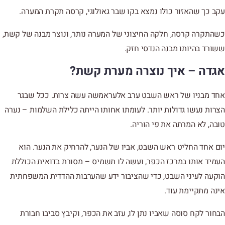
עקב כך שהאזור כולו נמצא בקו שבר גאולוגי, קרסה תקרת המערה.
כשהתקרה קרסה, חלקה החיצוני של המערה נותר, ונוצר מבנה של קשת,
ששורד בהיותו מבנה הנדסי חזק.
אגדה – איך נוצרה מערת קשת?
אחד מבניו של ראש השבט ערב אלעראמשה עשה צרות. ככל שבגר
הצרות נעשו גדולות יותר. לעומתו אחותו הייתה כלילת השלמות – נערה
טובה, לא המרתה את פי הוריה.
יום אחד החליט ראש השבט, אביו של הנער, להרחיק את הנער. הוא
העמיד אותו במרכז הכפר, ועשה לו תשמיס – מסורת בדואית הכוללת
הוקעה לעיני השבט,
כדי שהציבור ידע שהערבות ההדדית המשפחתית
אינה מתקיימת עוד.
הבחור לקח סוסה שאביו נתן לו, עזב את הכפר, וקיבץ סביבו חבורת