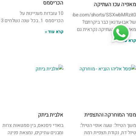
הכריסמס
מאפיה עכו העתיקה
10 עובדות מעניינות על
https://www.youtube.com/shorts/SSXwbMRzit0במאפייה
הכריסמס 1. בכל שנה נשלחים 3
של אבו-עדנאן כבר ביקרתם?
מאפיה עכו העתיקה נקראית גם
קרא עוד »
קרא עוד »
מנזר המוחרקה והתצפית
אלבית ביתק
משך הטיול: שעה אופי הטיול:
בואדי ניסנאס, בין סמטאות צרות
טיול דת, נקודת תצפית רמת
ומבנים עתיקים, נמצאת פנינה