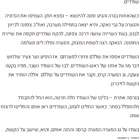
שודדים.
כשהאחות בגרה והגיע זמנה להינשא – נמצא חתן. העמיסו את הנדוניה
והנערה על גבי נאקה, והיא יצאה בתחילה מערבה, ואח”כ צפונה לכיוון
לבנון. בעוד השיירה עושה דרכה צפונה, להקת שודדים תקפה את שיירת
החתונה. הנאקה רצה לשפת המצוק, והנערה נפלה לים ונעלמה.
השודדים אספו את שללם וחזרו למערתם. אז הופיע נער צעיר שלחש
דבר מה על אוזנו של ראש השודדים. לבו של השודד נשבר, מפיו בקעה
צעקה, גג המערה קרס, וקבר את השודדים על שללם. אללה הותיר את
הקשת לזיכרון.
בגרסה אחרת – בליבו של השודד חלה חרטה, הוא החל להתבודד
ולהתפלל בסתר. כאשר החליט לעזוב, השודדים ראו אותו והחליטו לרצוח
אותו.
בעודו על גג המערה המערה קרסה והרגה אותם, והוא, שישב על הקשת,
נותר בחיים.