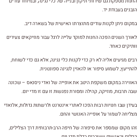
החנות מספקת גם שירותי תיקון ובנייה של כלי נגינה, ובמיוחד עודים
הנבנים בעבודת יד.
במקום ניתן לקנות עודים מתוצרתו האישית של בשארה דיב.
לאורך השנים הפכה החנות למוקד עלייה לרגל עבור מוזיקאים צעירים
וותיקים כאחד.
רבים מגיעים אליה לא רק כדי לקנות כלי נגינה, אלא גם כדי לשוחח,
להתייעץ, לשמוע סיפור או להאזין לנגינה ספונטנית.
האווירה במקום משקפת היטב את אופייה של ואדי ניסנאס – שכונה
שבה תרבות, מוזיקה, קהילה ומסורת נפגשות זו עם זו מדי יום.
בעידן שבו חנויות רבות הפכו לאתרי אינטרנט ולרשתות גדולות, אלואדי
מצליחה לשמור על אופייה האנושי והחם.
זהו מקום שמספר את סיפורה של חיפה הרב-תרבותית דרך הצלילים,
הכלים והאנשים שעוברים בדלת מדי יום.