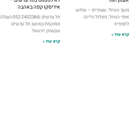
אגמון חפר
לא לפספס בתל עדשים –
איריסקו קפה באהבה
משך הטיול: שעתיים – שלוש
אופי הטיול: מסלול הליכה
תל עדשים |052-2402366 העגלה
לתצפית
ממוקמת במושב תל עדשים
שבעמק יזרעאל.
קרא עוד »
קרא עוד »