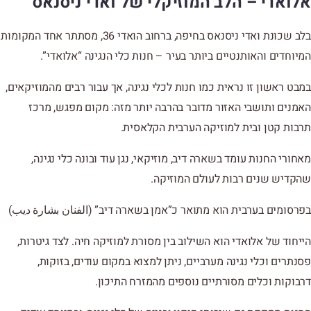
אלואדי – הלב המוזיקלי של ואדי ניסנאס
בלב שכונת ואדי ניסנאס בחיפה, ברחוב הואדי 36, מסתתר אחד המקומות
המיוחדים והאותנטיים ביותר בעיר – חנות כלי הנגינה “אלואדי”.
במבט ראשון זו נראית כמו חנות לכלי נגינה, אך עבור רבים מהמוזיקאים,
האמנים ותושבי האזור מדובר בהרבה יותר מזה: מקום מפגש, מרכז
תרבות קטן ובית למוזיקה הערבית הקלאסית.
מאחורי החנות עומד בשארה דיב, מוזיקאי, נגן עוד ובונה כלי נגינה,
שהקדיש שנים רבות לעולם המוזיקה.
בפרסומים בערבית הוא מתואר כ”אמן בשארה דיב” (الفنان بشارة ديب)
הייחוד של אלואדי הוא השילוב בין מסורת למוזיקה חיה. לצד גיטרות,
פסנתרים וכלי נגינה מערביים, ניתן למצוא במקום עודים, בזוקות,
דרבוקות וכלים מסורתיים נוספים מהמזרח התיכון.