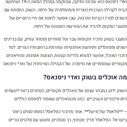
ואדי ניסנאס הוא שכונה ותיקה, שהוקמה במהלך המאה ה-19 ושימשה
כבית לקהילה הערבית-נוצרית והמוסלמית של חיפה. השוק התפתח עם
השנים למרכז קניות ותרבות, שבו אפשר לחוות את חיי היום-יום של
תושבי המקום ולהכיר את המורשת המגוונת של חיפה.
המעבר בשוק מזכיר תקופות עבר של סוחרים ומסחר עתיק, עם בניינים
ישנים ומפותלים ותחושת אותנטיות שזורמת ברחובותיו הצרים. לצד
דוכני האוכל, אפשר למצוא גלריות קטנות, תצוגות אומנות, ומוזיאונים
מקומיים שמספרים את סיפורה של הקהילה המיוחדת של ואדי ניסנאס.
מה אוכלים בשוק ואדי ניסנאס?
השוק ידוע במבחר עצום של מאכלים מקומיים, הנותנים ביטוי לטעמים
הים-תיכוניים והערביים. כמה מהמאכלים שאסור לפספס כוללים:
– **פלאפל של מישל**: אחד מדוכני הפלאפל המפורסמים ביותר
בישראל. הפלאפל פריך מבחוץ, רך מבפנים, ומוגש עם סלטים טריים