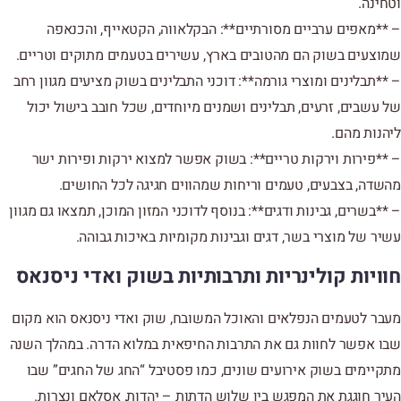
וטחינה.
– **מאפים ערביים מסורתיים**: הבקלאווה, הקטאייף, והכנאפה
שמוצעים בשוק הם מהטובים בארץ, עשירים בטעמים מתוקים וטריים.
– **תבלינים ומוצרי גורמה**: דוכני התבלינים בשוק מציעים מגוון רחב
של עשבים, זרעים, תבלינים ושמנים מיוחדים, שכל חובב בישול יכול
ליהנות מהם.
– **פירות וירקות טריים**: בשוק אפשר למצוא ירקות ופירות ישר
מהשדה, בצבעים, טעמים וריחות שמהווים חגיגה לכל החושים.
– **בשרים, גבינות ודגים**: בנוסף לדוכני המזון המוכן, תמצאו גם מגוון
עשיר של מוצרי בשר, דגים וגבינות מקומיות באיכות גבוהה.
חוויות קולינריות ותרבותיות בשוק ואדי ניסנאס
מעבר לטעמים הנפלאים והאוכל המשובח, שוק ואדי ניסנאס הוא מקום
שבו אפשר לחוות גם את התרבות החיפאית במלוא הדרה. במהלך השנה
מתקיימים בשוק אירועים שונים, כמו פסטיבל “החג של החגים” שבו
העיר חוגגת את המפגש בין שלוש הדתות – יהדות, אסלאם ונצרות.