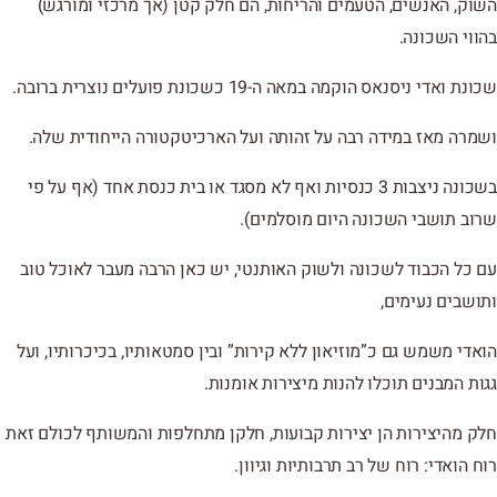
השוק, האנשים, הטעמים והריחות, הם חלק קטן (אך מרכזי ומורגש)
בהווי השכונה.
שכונת ואדי ניסנאס הוקמה במאה ה-19 כשכונת פועלים נוצרית ברובה.
ושמרה מאז במידה רבה על זהותה ועל הארכיטקטורה הייחודית שלה.
בשכונה ניצבות 3 כנסיות ואף לא מסגד או בית כנסת אחד (אף על פי
שרוב תושבי השכונה היום מוסלמים).
עם כל הכבוד לשכונה ולשוק האותנטי, יש כאן הרבה מעבר לאוכל טוב
ותושבים נעימים,
הואדי משמש גם כ”מוזיאון ללא קירות” ובין סמטאותיו, בכיכרותיו, ועל
גגות המבנים תוכלו להנות מיצירות אומנות.
חלק מהיצירות הן יצירות קבועות, חלקן מתחלפות והמשותף לכולם זאת
רוח הואדי: רוח של רב תרבותיות וגיוון.