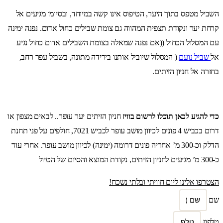
השביל מטפס בתוך היער, הטיפוס אינו קשה במיוחד, ובסיומו מגיעים אל
קרחת יער ונקודת תצפית המהווה גם צומת שבילים כחול אדום. נפנה ימינה
עם המסלול הכחול ((אם נפנה שמאלה בצומת השבילים אדום כחול נגיע
אל
שביל נועם
( המסלול שיוביל אותנו בירידה מתונה, בשביל עפר רחב,
בחזרה אל חניון הזיתים.
כדי להגיע לכאן תוכלו לרשום בוויז
חניון הזיתים יער עופר.. לבאים מצפון או
דרום בכביש 4 פונים לכיוון מושב עופר לכביש 7021, חולפים על פני תחנת
הדלק וכ-300 מ’ אחריה פונים דרומה (ימינה) לכיוון מושב עופר. אחרי עוד
כ-300 מ’ מגיעים לחניון הזיתים, נקודת המוצא והסיום של הטיול
הצטרפו אלינו ליום חוויתי ובלתי נשכח!
שם
טלפון