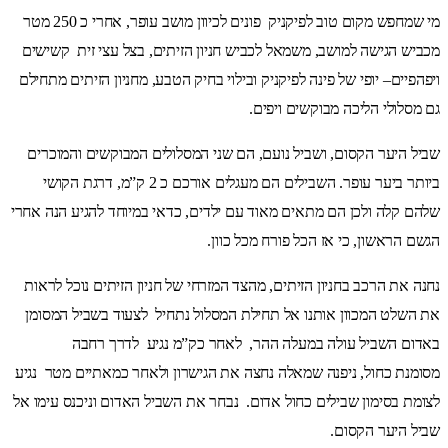
מי שמחפש מקום טוב לפיקניק פונים לכיוון מושב עופר, אחרי כ 250 מטר
מכביש הגישה למושב, משמאל לכביש חניון הזיתים, בצל עצי זית קשישים
ויפהפיים– יופי של פינה לפיקניק ובילוי בחיק הטבע, מחניון הזיתים מתחילם
גם מסלולי הליכה מבוקשים ויפים.
שביל היער הקסום, ושביל נועם, הם שני המסלולים המבוקשים והמוכרים
ביותר ביער עופר. השבילים הם מעגלים אורכם כ 2 ק”מ, דרגת הקושי
שלהם קלה ולכן הם מתאים מאוד עם ילדים, כדאי במיוחד להגיע הנה אחרי
הגשם הראשון, כי אז הכל פורח מכל כוון.
נחנה את הרכב בחניון הזיתים, מהצד המזרחי של חניון הזיתים נוכל לראות
את השלט המכוון אותנו אל תחילת המסלול נתחיל לצעוד בשביל המסומן
באדום השביל עולה במעלה ההר, לאחר כק”מ נגיע לדרך רחבה
מסומנת כחול, ניפנה שמאלה נחצה את הגישרון ולאחר כמאתיים מטר נגיע
לצומת בסימון שבילים כחול אדום. נבחר את השביל האדום וניכנס עימו אל
שביל היער הקסום.