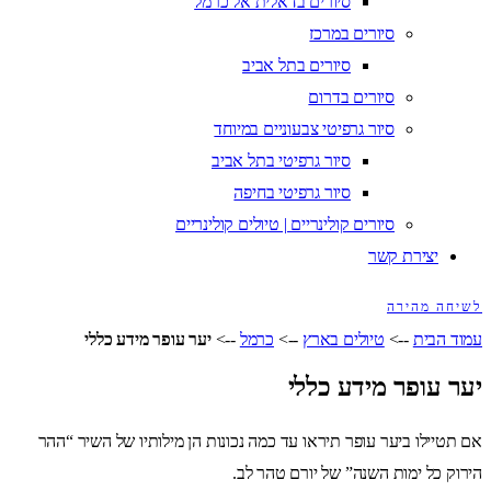
סיורים בדאלית אל כרמל
סיורים במרכז
סיורים בתל אביב
סיורים בדרום
סיור גרפיטי צבעוניים במיוחד
סיור גרפיטי בתל אביב
סיור גרפיטי בחיפה
סיורים קולינריים | טיולים קולינריים
יצירת קשר
לשיחה מהירה
עמוד הבית
-->
טיולים בארץ
-->
כרמל
-->
יער עופר מידע כללי
יער עופר מידע כללי
אם תטיילו ביער עופר תיראו עד כמה נכונות הן מילותיו של השיר “ההר
הירוק כל ימות השנה” של יורם טהר לב.