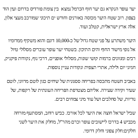
יער עופר הנקרא גם יער חוף הכרמל נמצא בין צומת פורדיס בדרום ועין הוד
בצפון. רוב שטח היער מכוסה באורנים וחורש ים תיכוני שמורכב מעצי אלון,
אלה ארץ ישראלית, קטלב ועוד.
היער משתרע על פני שטח גדול של כ-10,000 דונם והוא משקיף ממרומיו
אל נופי מישור החוף והים התיכון. בשטחי יער עופר עוברים מסלולי טיול
רבים ומגוונים ברמות קושי שונות, מסלולי אופניים, דרכי נוף, נקודות פיקניק,
חניוני יום ולילה, אתרי תצפית ונקודות עניין נוספות.
באביב השטח מתכסה בפריחה ססגונית של שיחים כגון לוטם מרווני, לוטם
שעיר וקידה שעירה. אליהם מצטרפת הפריחה העונתית של רקפות, של
נוריות, של סחלבים ושל עוד מיני צמחים רבים.
שביל ישראל חוצה את היער לכל אורכו. כביש רוחב, המסתעף מזרחה
מכביש 4 בדרכו ליישובים עופר וכרם מהר”ל, מחלק את היער לשני
חלקים:חלק צפוני וחלק דרומי.