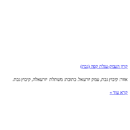
קרון העמק-עגלת קפה (גבת)
אזור: קיבוץ גבת, עמק יזרעאל. כתובת: משתלת יזרעאלה, קיבוץ גבת.
קרא עוד »