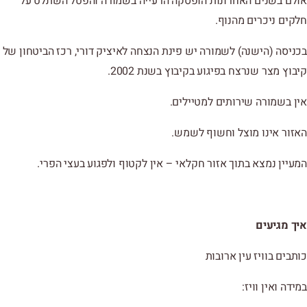
אולם בשנים האחרונות הופסקה הרעייה בשמורה והפטל השתלט על
חלקים ניכרים מהנוף.
בכניסה (הישנה) לשמורה יש פינת הנצחה לאיציק דורי, רכז הביטחון של
קיבוץ מצר שנרצח בפיגוע בקיבוץ בשנת 2002.
אין בשמורה שירותים למטיילים.
האזור אינו מוצל וחשוף לשמש.
המעיין נמצא בתוך אזור חקלאי – אין לקטוף ולפגוע בעצי הפרי.
איך מגיעים
כותבים בוויז עין ארובות
במידה ואין וויז: