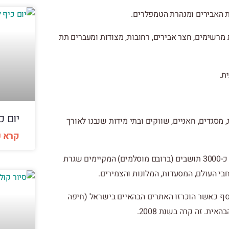
ת האבירים ומנהרת הטמפלרים.
 מרשימים, חצר אבירים, רחובות, מצודות ומעברים תת
ת.
יום כ
 מסגדים, חאניים, שווקים ובתי מידות שנבנו לאורך
קרא ע
לצד האתרים והמבנים ההיסטוריים הרבים חיים היום בעיר העתיקה כ-3000 תושבים (ברובם מוסלמים) המקיימים שגרת
בי העולם, המסעדות, המלונות והצמירים.
וסף כאשר הוכרזו האתרים הבהאיים בישראל (חיפה
ת. זה קרה בשנת 2008.