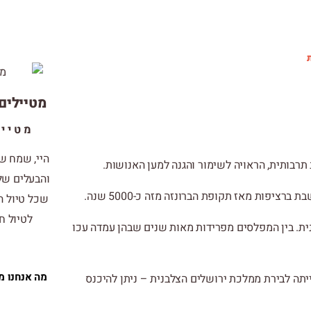
מטיילים 
מטייל
היי, שמח ש
תרבותית, הראויה לשימור והגנה למען האנושות.
והבעלים של 
ציפות מאז תקופת הברונזה מזה כ-5000 שנה.
שכל טיול ה
לטיול חו
נית. בין המפלסים מפרידות מאות שנים שבהן עמדה עכו
מה אנחנו מ
עיר הצלבנית שהוקמה בערך לפני כ-900 שנה והייתה לבירת ממלכת ירושלים הצלבנית – ניתן להיכנס