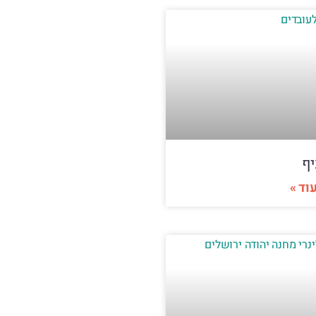
יף
וד »