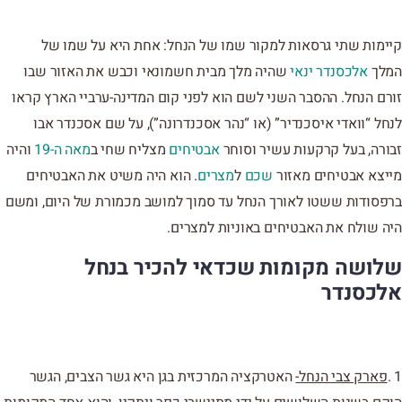
קיימות שתי גרסאות למקור שמו של הנחל: אחת היא על שמו של
המלך
אלכסנדר ינאי
שהיה מלך מבית חשמונאי וכבש את האזור שבו
זורם הנחל. ההסבר השני לשם הוא לפני קום המדינה-ערביי הארץ קראו
לנחל “וואדי איסכנדיר” (או “נהר אסכנדרונה”), על שם אסכנדר אבו
זבורה, בעל קרקעות עשיר וסוחר
אבטיחים
מצליח שחי ב
מאה ה-19
והיה
מייצא אבטיחים מאזור
שכם
ל
מצרים
. הוא היה משיט את האבטיחים
ברפסודות ששטו לאורך הנחל עד סמוך למושב מכמורת של היום, ומשם
היה שולח את האבטיחים באוניות למצרים.
שלושה מקומות שכדאי להכיר בנחל
אלכסנדר
1 .
פארק צבי הנחל-
האטרקציה המרכזית בגן היא גשר הצבים, הגשר