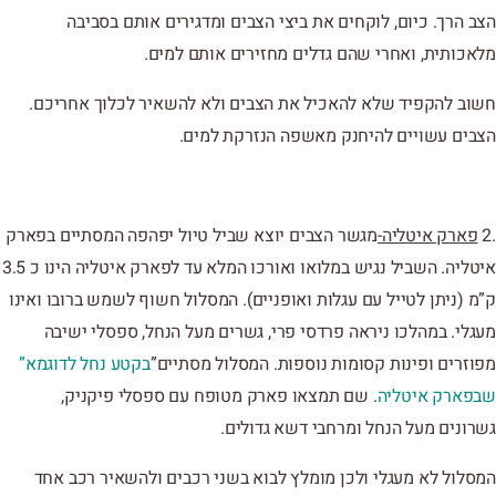
הצב הרך. כיום, לוקחים את ביצי הצבים ומדגירים אותם בסביבה
מלאכותית, ואחרי שהם גדלים מחזירים אותם למים.
חשוב להקפיד שלא להאכיל את הצבים ולא להשאיר לכלוך אחריכם.
הצבים עשויים להיחנק מאשפה הנזרקת למים.
.2
פארק איטליה-
מגשר הצבים יוצא שביל טיול יפהפה המסתיים בפארק
איטליה. השביל נגיש במלואו ואורכו המלא עד לפארק איטליה הינו כ 3.5
ק”מ (ניתן לטייל עם עגלות ואופניים). המסלול חשוף לשמש ברובו ואינו
מעגלי. במהלכו ניראה פרדסי פרי, גשרים מעל הנחל, ספסלי ישיבה
מפוזרים ופינות קסומות נוספות. המסלול מסתיים”
בקטע נחל לדוגמא”
שבפארק איטליה
. שם תמצאו פארק מטופח עם ספסלי פיקניק,
גשרונים מעל הנחל ומרחבי דשא גדולים.
המסלול לא מעגלי ולכן מומלץ לבוא בשני רכבים ולהשאיר רכב אחד