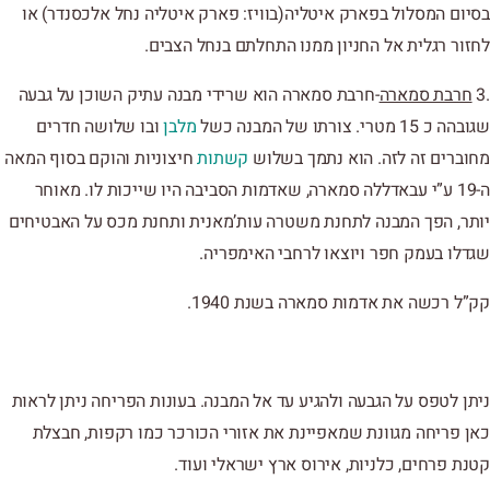
בסיום המסלול בפארק איטליה(בוויז: פארק איטליה נחל אלכסנדר) או
לחזור רגלית אל החניון ממנו התחלתם בנחל הצבים.
.3
חרבת סמארה
-חרבת סמארה הוא שרידי מבנה עתיק השוכן על גבעה
שגובהה כ 15 מטרי. צורתו של המבנה כשל
מלבן
ובו שלושה חדרים
מחוברים זה לזה. הוא נתמך בשלוש
קשתות
חיצוניות והוקם בסוף המאה
ה-19 ע”י עבאדללה סמארה, שאדמות הסביבה היו שייכות לו. מאוחר
יותר, הפך המבנה לתחנת משטרה עות’מאנית ותחנת מכס על האבטיחים
שגדלו בעמק חפר ויוצאו לרחבי האימפריה.
קק”ל רכשה את אדמות סמארה בשנת 1940.
ניתן לטפס על הגבעה ולהגיע עד אל המבנה. בעונות הפריחה ניתן לראות
כאן פריחה מגוונת שמאפיינת את אזורי הכורכר כמו רקפות, חבצלת
קטנת פרחים, כלניות, אירוס ארץ ישראלי ועוד.