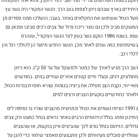
הוקם בשנות השלושים על ידי מתיישבי כפר ויתקין, והוא אחד המקומות
היחידים בארץ שבהם ניתן לצפות בצב הרך. הגשר המקורי היה גשר עץ
מעל הנחל ששימש את החקלאים באזור. בעבר, הושלכו ממנו פסדים מן
המשקים סביב ולכן גם נוצר ריכוז גדול של צבים רכים סביבו ומכאן גם
]
שמו. בשנת 1986 הוקם גשר בטון לצד הגשר המקורי
, שנהרס
בשיטפונות כמה שנים לאחר מכן. הגשר החדש מיועד הן להולכי רגל והן
לכלי רכב.
הצב הרך מגיע לאורך של כמטר ולמשקל של עד 50 ק”ג. הוא ניזון
מתולעים, דגים, ובעלי חיים קטנים אחרים שחיים במים. בחודשים
מאי-יוני, נקבת הצב מטילה את ביציה בגומות שהיא חופרת בגדות הנחל,
ולאחר כחודשיים בוקעים הצבים ורצים למים.
ב1991 הציפו גשמים את הנחל וכמחצית מהצבים שהיו בו נסחפו לים
התיכון ומתו. בגלל הזיהומים הרבים באזור נראים בנחל כמעט ורק צבים
גדולים. הזיהום בנחל גורם לכך שהביצים אינן בוקעות, או שהצבים
שנולדים סובלים מעיוותים ולכן מתבצעים מאמצי שימור כדי להגן על