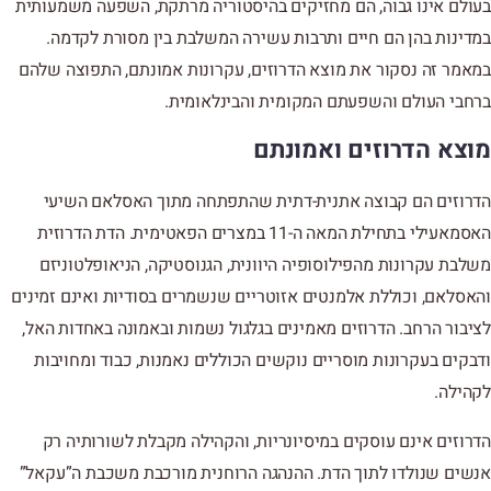
בעולם אינו גבוה, הם מחזיקים בהיסטוריה מרתקת, השפעה משמעותית
במדינות בהן הם חיים ותרבות עשירה המשלבת בין מסורת לקדמה.
במאמר זה נסקור את מוצא הדרוזים, עקרונות אמונתם, התפוצה שלהם
ברחבי העולם והשפעתם המקומית והבינלאומית.
מוצא הדרוזים ואמונתם
הדרוזים הם קבוצה אתנית-דתית שהתפתחה מתוך האסלאם השיעי
האסמאעילי בתחילת המאה ה-11 במצרים הפאטימית. הדת הדרוזית
משלבת עקרונות מהפילוסופיה היוונית, הגנוסטיקה, הניאופלטוניזם
והאסלאם, וכוללת אלמנטים אזוטריים שנשמרים בסודיות ואינם זמינים
לציבור הרחב. הדרוזים מאמינים בגלגול נשמות ובאמונה באחדות האל,
ודבקים בעקרונות מוסריים נוקשים הכוללים נאמנות, כבוד ומחויבות
לקהילה.
הדרוזים אינם עוסקים במיסיונריות, והקהילה מקבלת לשורותיה רק
אנשים שנולדו לתוך הדת. ההנהגה הרוחנית מורכבת משכבת ה”עקאל”