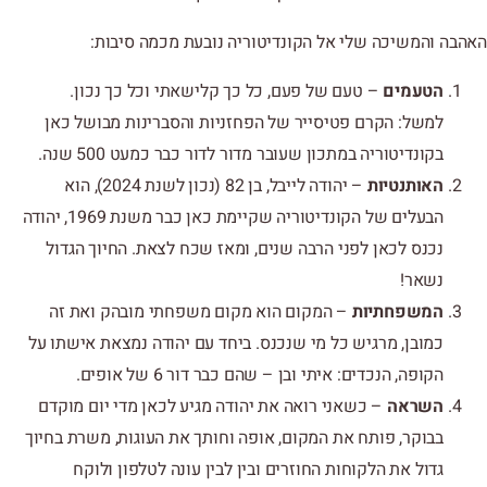
האהבה והמשיכה שלי אל הקונדיטוריה נובעת מכמה סיבות:
הטעמים
– טעם של פעם, כל כך קלישאתי וכל כך נכון.
למשל: הקרם פטיסייר של הפחזניות והסברינות מבושל כאן
בקונדיטוריה במתכון שעובר מדור לדור כבר כמעט 500 שנה.
האותנטיות
– יהודה לייבל, בן 82 (נכון לשנת 2024), הוא
הבעלים של הקונדיטוריה שקיימת כאן כבר משנת 1969, יהודה
נכנס לכאן לפני הרבה שנים, ומאז שכח לצאת. החיוך הגדול
נשאר!
המשפחתיות
– המקום הוא מקום משפחתי מובהק ואת זה
כמובן, מרגיש כל מי שנכנס. ביחד עם יהודה נמצאת אישתו על
הקופה, הנכדים: איתי ובן – שהם כבר דור 6 של אופים.
השראה
– כשאני רואה את יהודה מגיע לכאן מדי יום מוקדם
בבוקר, פותח את המקום, אופה וחותך את העוגות, משרת בחיוך
גדול את הלקוחות החוזרים ובין לבין עונה לטלפון ולוקח