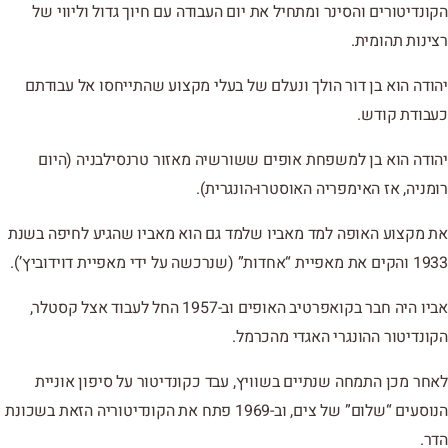
הקונדיטורים והסינר ומתחיל את יום העבודה עם חיוך גדול וליווי של
רצינות תהומית.
יהודה הוא בן דור הולך ונעלם של בעלי מקצוע שהתייחסו אל עבודתם
כעבודת קודש.
יהודה הוא בן למשפחת אופים ששורשיה מאזור טרנסילבניה (היום
רומניה, אז האימפריה האוסטרו-הונגרית).
את מקצוע האופה למד מאביו שלמד גם הוא מאביו שהגיע לחיפה בשנת
1933 והקים את מאפיית “אחדות” (שנרכשה על ידי מאפיית דוידוביץ’).
אביו היה חבר בקואפרטיב האופים וב-1957 החל לעבוד אצל קסטלר,
הקונדיטור ההונגרי האגדי מהכרמל.
לאחר מכן התמחה שנתיים בשוויץ, עבד כקונדיטור על סיפון אוניית
הנוסעים “שלום” של צים, וב-1969 פתח את הקונדיטוריה הזאת בשכונת
הדר.