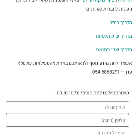
כיף
|
סיורים קולינריים
| טיולי משפחות | טיולי יום הולדת |
ות לחברות וארגונים
יך חיפה
יך שוק תלפיות
ך ואדי ניסנאס
ח לתת מידע נוסף ולראותכם באחת מהפעילויות שלנו🙂
054-6868
טרפו אלינו ליום חוויתי ובלתי נשכח!