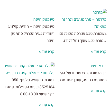
סה – מתי מגיעים ולמי זה
סינמטק חיפה
ים?
סינמטק חיפה – חוויית קולנוע
מורת טבע מג’רסה מכונה גם
ייחודית בעיר הכרמל סינמטק
רת טבע שפך נחל דליות.
חיפה
 עוד »
קרא עוד »
א חיפה
הרחובות הצבעוניים של העיר
על הואדי – עגלת קפה בהושעיה
תית בחיפה, שוכן אחד מבתי
כתובת: הושעיה טלפון: 050-
8525184 שעות הפעילות: פתוח
 עוד »
רק בשישי 8.00-13.00
קרא עוד »