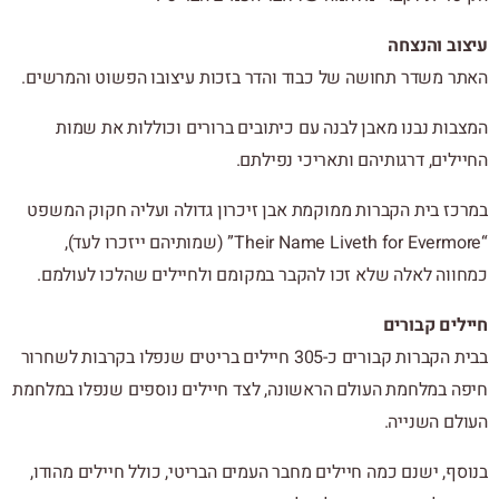
וב והנצחה
ר משדר תחושה של כבוד והדר בזכות עיצובו הפשוט והמרשים.
בות נבנו מאבן לבנה עם כיתובים ברורים וכוללות את שמות
לים, דרגותיהם ותאריכי נפילתם.
כז בית הקברות ממוקמת אבן זיכרון גדולה ועליה חקוק המשפט
“Their Name Liveth for Evermore” (שמותיהם ייזכרו לעד),
ווה לאלה שלא זכו להקבר במקומם ולחיילים שהלכו לעולמם.
לים קבורים
בבית הקברות קבורים כ-305 חיילים בריטים שנפלו בקרבות לשחרור
ה במלחמת העולם הראשונה, לצד חיילים נוספים שנפלו במלחמת
לם השנייה.
ף, ישנם כמה חיילים מחבר העמים הבריטי, כולל חיילים מהודו,