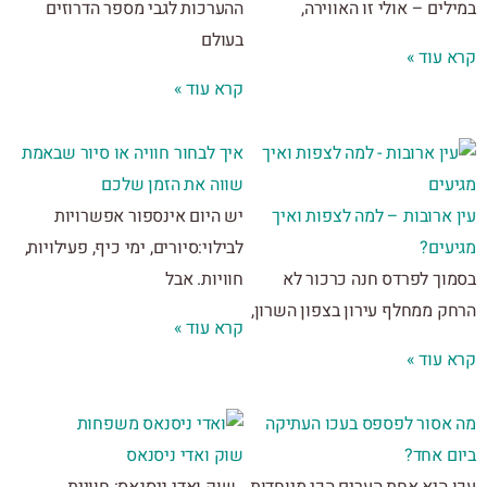
ים – אולי זו האווירה,
ההערכות לגבי מספר הדרוזים
בעולם
 עוד »
קרא עוד »
איך לבחור חוויה או סיור שבאמת
שווה את הזמן שלכם
ארובות – למה לצפות ואיך
יש היום אינספור אפשרויות
עים?
לבילוי:סיורים, ימי כיף, פעילויות,
וך לפרדס חנה כרכור לא
חוויות. אבל
ק ממחלף עירון בצפון השרון,
קרא עוד »
 עוד »
אסור לפספס בעכו העתיקה
ם אחד?
שוק ואדי ניסנאס
 היא אחת הערים הכי מיוחדות
שוק ואדי ניסנאס: חוויית