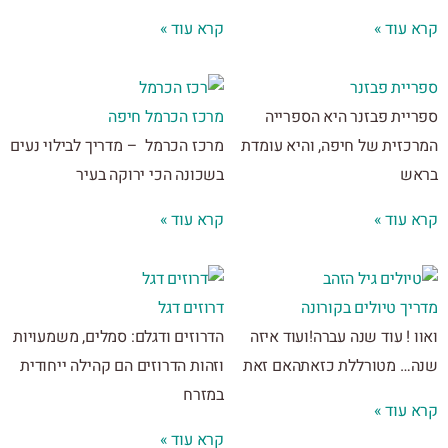
 עוד »
קרא עוד »
יית פבזנר
יית פבזנר היא הספרייה
מרכז הכרמל חיפה
כזית של חיפה, והיא עומדת
מרכז הכרמל – מדריך לבילוי נעים
ש
בשכונה הכי ירוקה בעיר
 עוד »
קרא עוד »
ך טיולים בקורונה
דרוזים דגל
 ! עוד שנה עברה!ועוד איזה
הדרוזים ודגלם: סמלים, משמעויות
… מטורללת כזאתהאם זאת
וזהות הדרוזים הם קהילה ייחודית
במזרח
 עוד »
קרא עוד »