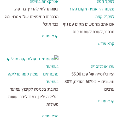
אטרקציות בחיפה
ור הר אמיר- מקום נהדר
כשהתחלתי להדריך בחיפה,
”ל קפה
החברים החיפאים שלי אמרו- מה
אתם מחפשים מקום עם נוף
כבר תוכל
יב, לשבת לשתות כוס
קרא עוד »
 עוד »
אוכלוסייה
האוכלוסייה של עכו 55,00
פתפותים – עגלת קפה מדליקה
תושבים – כ-60% יהודים, 30%
בעמיעד
ים
כתובת: בכניסה לקיבוץ עמיעד
בגליל העליון, צמוד ליקב. שעות
 עוד »
פעילות:
קרא עוד »