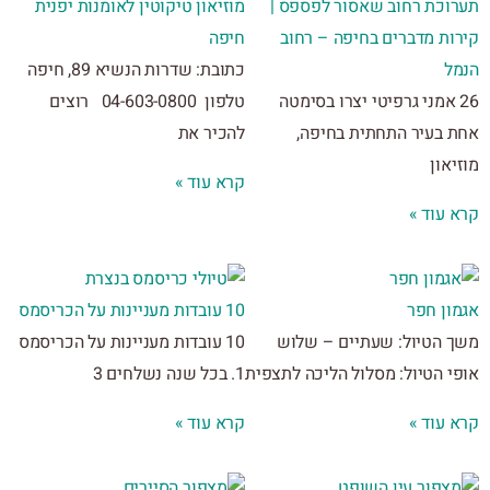
וכת רחוב שאסור לפספס |
מוזיאון טיקוטין לאומנות יפנית
ות מדברים בחיפה – רחוב
חיפה
ל
כתובת: שדרות הנשיא 89, חיפה
2 אמני גרפיטי יצרו בסימטה
טלפון 04-603-0800 רוצים
 בעיר התחתית בחיפה,
להכיר את
און
קרא עוד »
 עוד »
ון חפר
10 עובדות מעניינות על הכריסמס
 הטיול: שעתיים – שלוש
10 עובדות מעניינות על הכריסמס
י הטיול: מסלול הליכה לתצפית
1. בכל שנה נשלחים 3
 עוד »
קרא עוד »