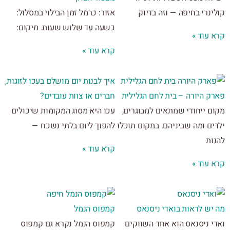
נרי בחיפה — וזה בדיוק
אזור: כרמל זמן הבילוי במסלול:
כשעה עד שלוש שעות. מיקום:
 עוד »
קרא עוד »
איך לבנות יום מושלם בעכו לזוגות,
ק היורה – בית לחם הגלילית
חברים או צוות עובדים?
ם ייחודי שמתאים למבוגרים,
עכו היא מסוג המקומות שיכולים
ים ומה שביניהם. במקום תוכלו
להפוך ליום בלתי נשכח —
ות
קרא עוד »
 עוד »
יש לראות בואדי ניסנאס
קמפוס הנמל
י ניסנאס הוא אחד השווקים
קמפוס הנמל נקרא גם קמפוס