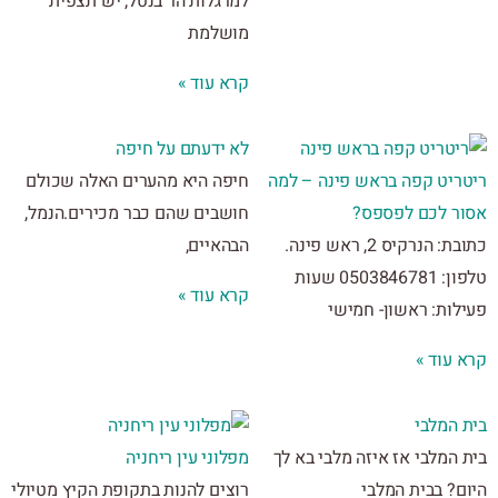
למרגלות הר בנטל, יש תצפית
מושלמת
קרא עוד »
לא ידעתם על חיפה
ריט קפה בראש פינה – למה
חיפה היא מהערים האלה שכולם
ר לכם לפספס?
חושבים שהם כבר מכירים.הנמל,
כתובת: הנרקיס 2, ראש פינה.
הבהאיים,
טלפון: 0503846781 שעות
קרא עוד »
לות: ראשון- חמישי
 עוד »
 המלבי
המלבי אז איזה מלבי בא לך
מפלוני עין ריחניה
ם? בבית המלבי
רוצים להנות בתקופת הקיץ מטיולי