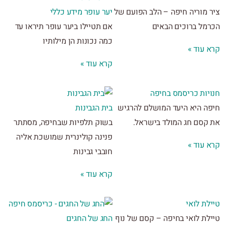
 מוריה חיפה – הלב הפועם של
יער עופר מידע כללי
מל ברוכים הבאים
אם תטיילו ביער עופר תיראו עד
כמה נכונות הן מילותיו
 עוד »
קרא עוד »
יות כריסמס בחיפה
ה היא היעד המושלם להרגיש
בית הגבינות
קסם חג המולד בישראל.
בשוק תלפיות שבחיפה, מסתתר
פנינה קולינרית שמושכת אליה
 עוד »
חובבי גבינות
קרא עוד »
ת לואי
לת לואי בחיפה – קסם של נוף
החג של החגים