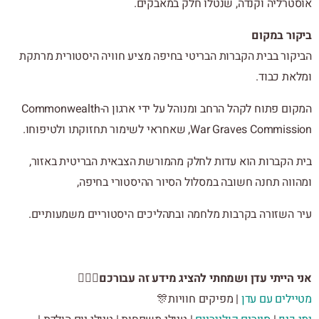
אוסטרליה וקנדה, שנטלו חלק במאבק
ביקור במ
הביקור בבית הקברות הבריטי בחיפה מציע חוויה היסטורית מר
ומלאת כב
המקום פתוח לקהל הרחב ומנוהל על ידי ארגון ה-Commonwealth
War Graves Commission, שאחראי לשימור תחזוקתו ול
בית הקברות הוא עדות לחלק מהמורשת הצבאית הבריטית באז
ומהווה תחנה חשובה במסלול הסיור ההיסטורי בחי
עיר השזורה בקרבות מלחמה ובתהליכים היסטוריים משמעותי
אני הייתי עדן ושמחתי להציג מידע זה עבורכם🙋
| מפיקים חוויות🎊
מטיילים עם 