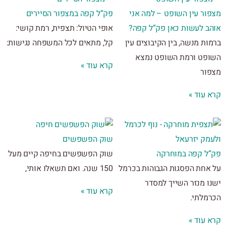
ור עין השופט – למה אני
פק”ל קפה במצפור הסיירים
ב לעשות כאן פק”ל קפה?
אופי הטיול: תצפית, רמת קושי:
ת מנשה, בין הקיבוצים עין
קל, מתאים לכל המשפחה נגישות:
פט ורמת השופט נמצא
קרא עוד »
ור
 עוד »
שוק הפשפשים
ל קפה במוחרקה
שוק הפשפשים בחיפה קיים מעל
אחת הפסגות הגבוהות בכרמל
150 שנה. ואם תשאלו אותי,
ו מנזר השייך למסדר
קרא עוד »
מלתי.
 עוד »